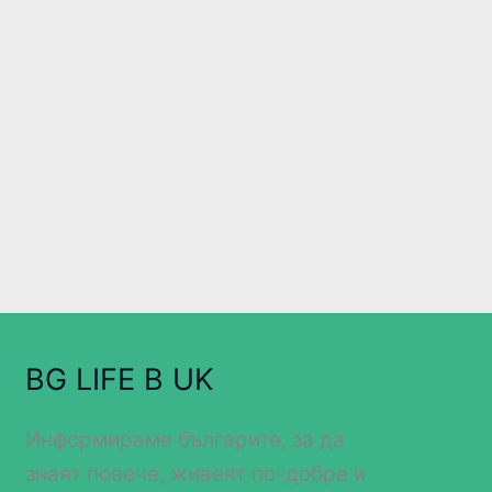
BG LIFE В UK
Информираме българите, за да
знаят повече, живеят по-добре и