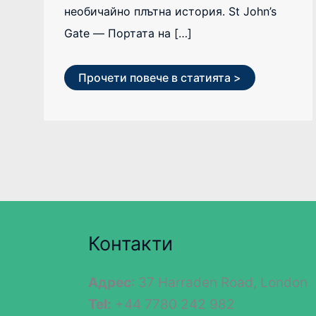
необичайно плътна история. St John’s
Gate — Портата на […]
Прочети повече в статията >
Контакти
Адрес
: 37 Harraden Road, London
Tel:
+44 7780 242 982