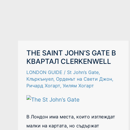
THE
THE SAINT JOHN’S GATE В
SAINT
КВАРТАЛ CLERKENWELL
JOHN’S
GATE
В
LONDON GUIDE
/
St John’s Gate
,
КВАРТАЛ
CLERKENWELL
Клъркънуел
,
Орденът на Свети Джон
,
Ричард Хогарт
,
Уилям Хогарт
В Лондон има места, които изглеждат
малки на картата, но съдържат