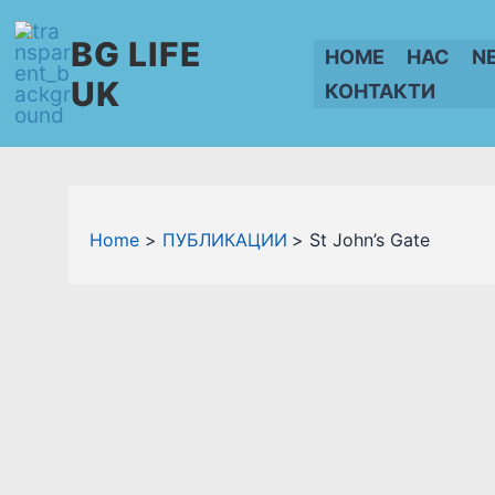
Skip
BG LIFE
to
HOME
НАС
N
content
UK
КОНТАКТИ
Home
ПУБЛИКАЦИИ
St John’s Gate