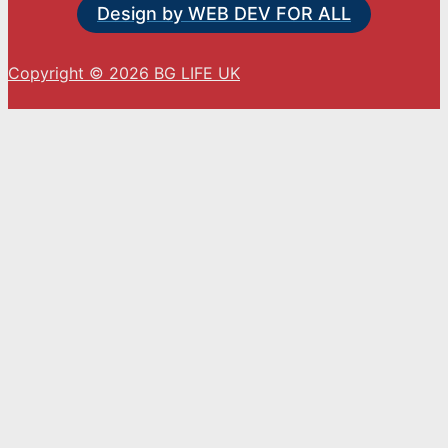
Design by WEB DEV FOR ALL
Copyright © 2026 BG LIFE UK
С натискането на „Приемам“ вие се съгласявате
с използването на ВСИЧКИ бисквитки.
Cookie settings
ACCEPT
Close
Privacy Overview
This website uses cookies to improve your
experience while you navigate through the