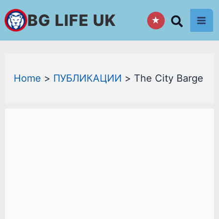
Skip
BG LIFE UK
★
to
content
Home
ПУБЛИКАЦИИ
The City Barge
ИСТОРИЧЕСКИТЕ
ПЪБОВЕ
ПО
ТЕМЗА