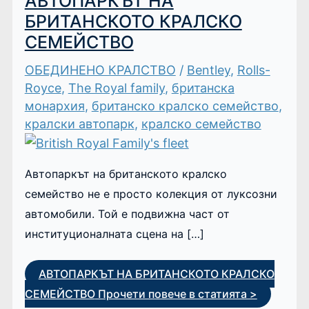
АВТОПАРКЪТ НА
БРИТАНСКОТО КРАЛСКО
СЕМЕЙСТВО
ОБЕДИНЕНО КРАЛСТВО
/
Bentley
,
Rolls-
Royce
,
The Royal family
,
британска
монархия
,
британско кралско семейство
,
кралски автопарк
,
кралско семейство
Автопаркът на британското кралско
семейство не е просто колекция от луксозни
автомобили. Той е подвижна част от
институционалната сцена на […]
АВТОПАРКЪТ НА БРИТАНСКОТО КРАЛСКО
СЕМЕЙСТВО
Прочети повече в статията >