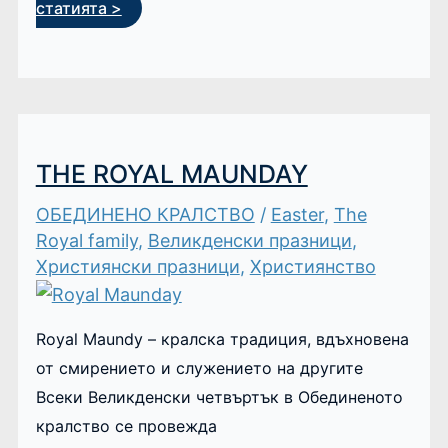
статията >
THE ROYAL MAUNDAY
ОБЕДИНЕНО КРАЛСТВО
/
Easter
,
The
Royal family
,
Великденски празници
,
Християнски празници
,
Християнство
Royal Maundy – кралска традиция, вдъхновена
от смирението и служението на другите
Всеки Великденски четвъртък в Обединеното
кралство се провежда