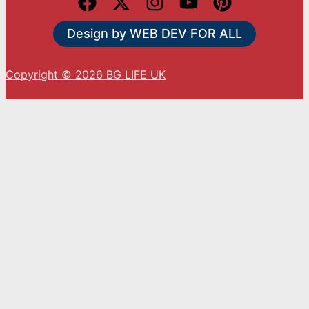
Design by WEB DEV FOR ALL
Copyright © 2026 BG LIFE UK
С натискането на „Приемам“ вие се съгласявате
с използването на ВСИЧКИ бисквитки.
Cookie settings
ACCEPT
Close
Privacy Overview
This website uses cookies to improve your