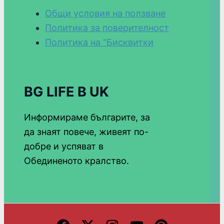
Общи условия на ползване
Политика за поверителност
Политика на "Бисквитки
BG LIFE В UK
Информираме българите, за
да знаят повече, живеят по-
добре и успяват в
Обединеното кралство.