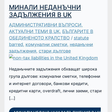
МИНАЛИ НЕДАНЪЧНИ
ЗАДЪЛЖЕНИЯ В UK
АДМИНИСТРАТИВНИ ВЪПРОСИ
,
АКТУАЛНИ ТЕМИ В UK
,
БЪЛГАРИТЕ В
ОБЕДИНЕНОТО КРАЛСТВО
/
statute
barred
,
комунални сметки
,
неданъчни
задължения
,
стари дългове
Неданъчните задължения обхващат широка
група дългове: комунални сметки, телефонни
и интернет договори, банкови кредити,
кредитни карти, overdraft, лични заеми, стари
[…]