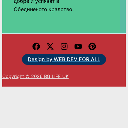
добре и успяват в
Обединеното кралство.
Design by WEB DEV FOR ALL
Copyright © 2026 BG LIFE UK
С натискането на „Приемам“ вие се съгласявате
с използването на ВСИЧКИ бисквитки.
Cookie settings
ACCEPT