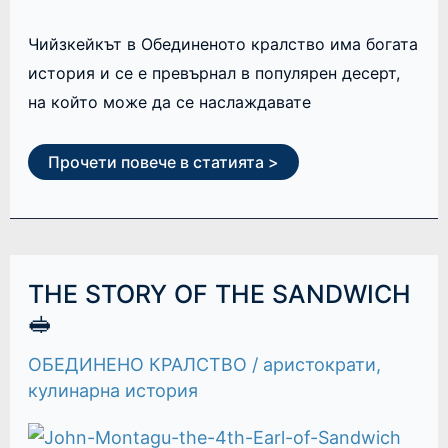
Чийзкейкът в Обединеното кралство има богата
история и се е превърнал в популярен десерт,
на който може да се наслаждавате
Прочети повече в статията >
THE
THE STORY OF THE SANDWICH
STORY
OF
🥪
THE
SANDWICH
ОБЕДИНЕНО КРАЛСТВО
/
аристократи
,
🥪
кулинарна история