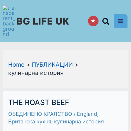
Skip
to
BG LIFE UK
content
★
Home
ПУБЛИКАЦИИ
кулинарна история
THE
THE ROAST BEEF
ROAST
BEEF
ОБЕДИНЕНО КРАЛСТВО
/
England
,
Британска кухня
,
кулинарна история