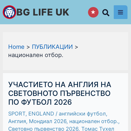
Skip
BG LIFE UK
★
to
content
Home
ПУБЛИКАЦИИ
национален отбор.
УЧАСТИЕТО
УЧАСТИЕТО НА АНГЛИЯ НА
НА
АНГЛИЯ
СВЕТОВНОТО ПЪРВЕНСТВО
НА
ПО ФУТБОЛ 2026
СВЕТОВНОТО
ПЪРВЕНСТВО
ПО
SPORT
,
ENGLAND
/
английски футбол
,
ФУТБОЛ
2026
Англия
,
Мондиал 2026
,
национален отбор.
,
Световно първенство 2026
,
Томас Тухел