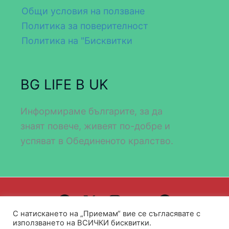
Общи условия на ползване
Политика за поверителност
Политика на "Бисквитки
BG LIFE В UK
Информираме българите, за да
знаят повече, живеят по-добре и
успяват в Обединеното кралство.
С натискането на „Приемам“ вие се съгласявате с
Design by WEB DEV FOR ALL
използването на ВСИЧКИ бисквитки.