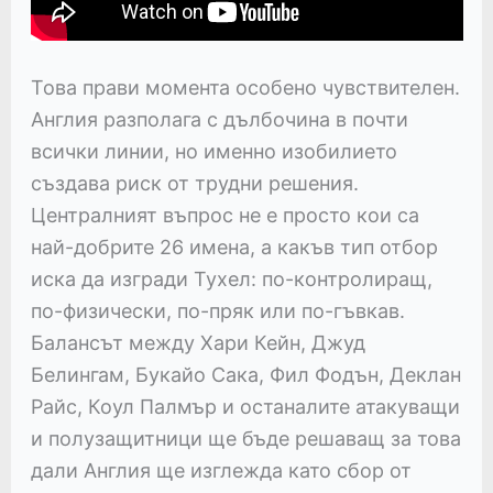
Това прави момента особено чувствителен.
Англия разполага с дълбочина в почти
всички линии, но именно изобилието
създава риск от трудни решения.
Централният въпрос не е просто кои са
най-добрите 26 имена, а какъв тип отбор
иска да изгради Тухел: по-контролиращ,
по-физически, по-пряк или по-гъвкав.
Балансът между Хари Кейн, Джуд
Белингам, Букайо Сака, Фил Фодън, Деклан
Райс, Коул Палмър и останалите атакуващи
и полузащитници ще бъде решаващ за това
дали Англия ще изглежда като сбор от