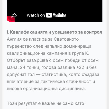
I. Квалификацията и усещането за контрол
Англия се класира за Световното
първенство след напълно доминираща
квалификационна кампания в група K.
Отборът завършва с осем победи от осем
мача, 24 точки, голова разлика +22 и без
допуснат гол — статистика, която създава
впечатление за тактическа стабилност и
висока организационна дисциплина.
Този резултат е важен не само като