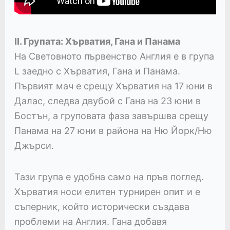
II. Групата: Хърватия, Гана и Панама
На Световното първенство Англия е в група
L заедно с Хърватия, Гана и Панама.
Първият мач е срещу Хърватия на 17 юни в
Далас, следва двубой с Гана на 23 юни в
Бостън, а груповата фаза завършва срещу
Панама на 27 юни в района на Ню Йорк/Ню
Джърси.
Тази група е удобна само на пръв поглед.
Хърватия носи елитен турнирен опит и е
съперник, който исторически създава
проблеми на Англия. Гана добавя