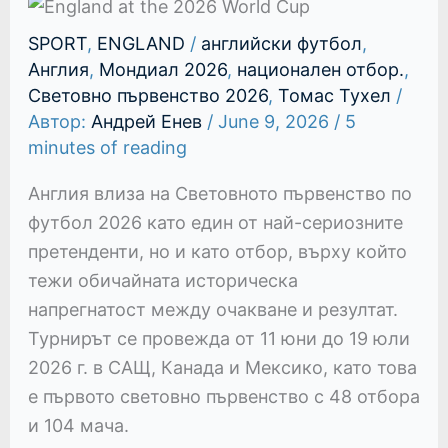
SPORT
,
ENGLAND
/
английски футбол
,
Англия
,
Мондиал 2026
,
национален отбор.
,
Световно първенство 2026
,
Томас Тухел
/
Автор:
Андрей Енев
/
June 9, 2026
/
5
minutes of reading
Англия влиза на Световното първенство по
футбол 2026 като един от най-сериозните
претенденти, но и като отбор, върху който
тежи обичайната историческа
напрегнатост между очакване и резултат.
Турнирът се провежда от 11 юни до 19 юли
2026 г. в САЩ, Канада и Мексико, като това
е първото световно първенство с 48 отбора
и 104 мача.