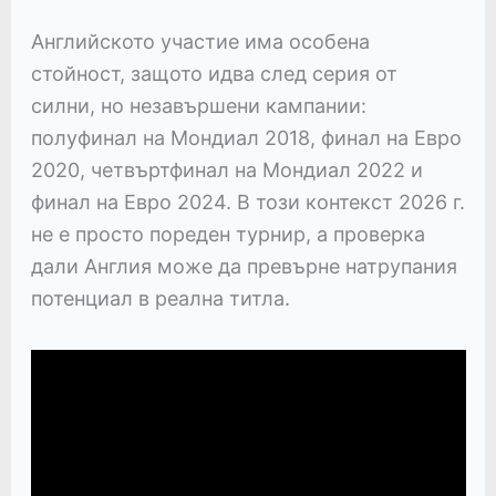
Английското участие има особена
стойност, защото идва след серия от
силни, но незавършени кампании:
полуфинал на Мондиал 2018, финал на Евро
2020, четвъртфинал на Мондиал 2022 и
финал на Евро 2024. В този контекст 2026 г.
не е просто пореден турнир, а проверка
дали Англия може да превърне натрупания
потенциал в реална титла.