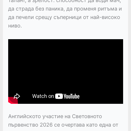
талант, а зрелост: способност да води мач,
да страда без паника, да променя ритъма и
да печели срещу съперници от най-високо
ниво.
Английското участие на Световното
първенство 2026 се очертава като една от