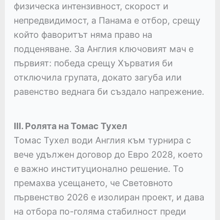
физическа интензивност, скорост и
непредвидимост, а Панама е отбор, срещу
който фаворитът няма право на
подценяване. За Англия ключовият мач е
първият: победа срещу Хърватия би
отключила групата, докато загуба или
равенство веднага би създало напрежение.
III. Ролята на Томас Тухел
Томас Тухел води Англия към турнира с
вече удължен договор до Евро 2028, което
е важно институционално решение. То
премахва усещането, че Световното
първенство 2026 е изолиран проект, и дава
на отбора по-голяма стабилност преди