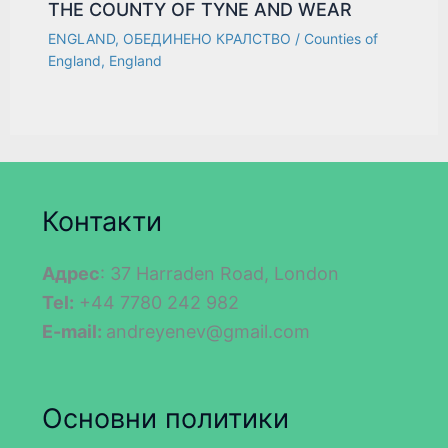
THE COUNTY OF TYNE AND WEAR
ENGLAND
,
ОБЕДИНЕНО КРАЛСТВО
/
Counties of
England
,
England
Контакти
Адрес
: 37 Harraden Road, London
Tel:
+44 7780 242 982
E-mail:
andreyenev@gmail.com
Основни политики