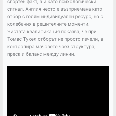
спортен факт, а и като психологически
сигнал. Англия често е възприемана като
отбор с голям индивидуален ресурс, но с
колебания в решителните моменти.
Чистата квалификация показва, че при
Томас Тухел отборът не просто печели, а
контролира мачовете чрез структура,
преса и баланс между линии.