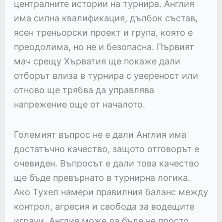
централните истории на турнира. Англия
има силна квалификация, дълбок състав,
ясен треньорски проект и група, която е
преодолима, но не и безопасна. Първият
мач срещу Хърватия ще покаже дали
отборът влиза в турнира с увереност или
отново ще трябва да управлява
напрежение още от началото.
Големият въпрос не е дали Англия има
достатъчно качество, защото отговорът е
очевиден. Въпросът е дали това качество
ще бъде превърнато в турнирна логика.
Ако Тухел намери правилния баланс между
контрол, агресия и свобода за водещите
играчи, Англия може да бъде не просто