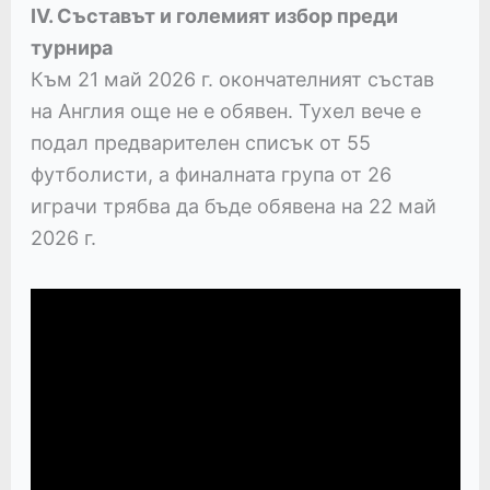
IV. Съставът и големият избор преди
турнира
Към 21 май 2026 г. окончателният състав
на Англия още не е обявен. Тухел вече е
подал предварителен списък от 55
футболисти, а финалната група от 26
играчи трябва да бъде обявена на 22 май
2026 г.