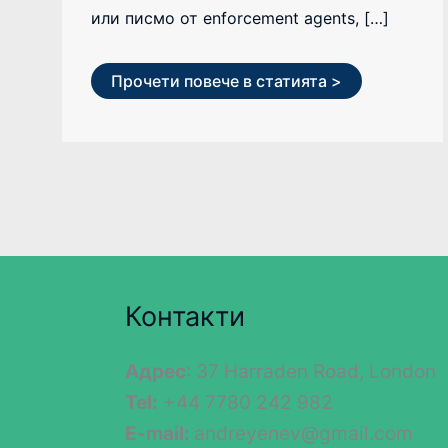
или писмо от enforcement agents, […]
Прочети повече в статията >
Контакти
Адрес
: 37 Harraden Road, London
Tel:
+44 7780 242 982
E-mail:
andreyenev@gmail.com