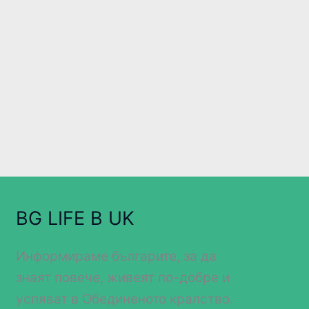
BG LIFE В UK
Информираме българите, за да
знаят повече, живеят по-добре и
успяват в Обединеното кралство.