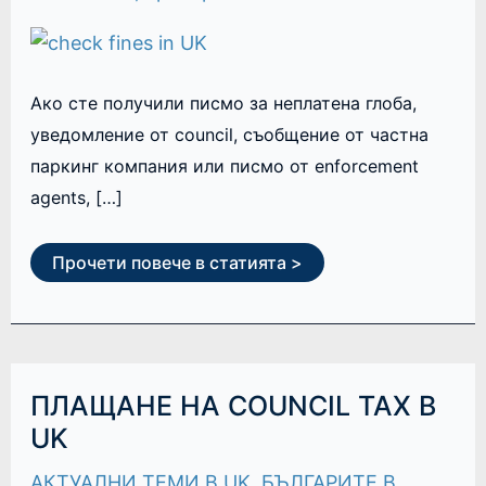
Ако сте получили писмо за неплатена глоба,
уведомление от council, съобщение от частна
паркинг компания или писмо от enforcement
agents, […]
Прочети повече в статията >
ПЛАЩАНЕ
ПЛАЩАНЕ НА COUNCIL TAX В
НА
COUNCIL
UK
TAX
В
АКТУАЛНИ ТЕМИ В UK
,
БЪЛГАРИТЕ В
UK