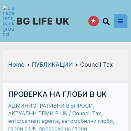
Skip
to
BG LIFE UK
content
★
Home
ПУБЛИКАЦИИ
Council Tax
ПРОВЕРКА
ПРОВЕРКА НА ГЛОБИ В UK
НА
ГЛОБИ
АДМИНИСТРАТИВНИ ВЪПРОСИ
,
В
UK
АКТУАЛНИ ТЕМИ В UK
/
Council Tax
,
enforcement agents
,
автомобилни глоби
,
глоби в UK
,
проверка на глоби