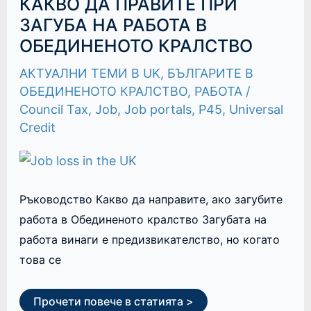
КАКВО ДА ПРАВИТЕ ПРИ
ДА
ПРАВИТЕ
ЗАГУБА НА РАБОТА В
ПРИ
ОБЕДИНЕНОТО КРАЛСТВО
ЗАГУБА
НА
РАБОТА
АКТУАЛНИ ТЕМИ В UK
,
БЪЛГАРИТЕ В
В
ОБЕДИНЕНОТО
ОБЕДИНЕНОТО КРАЛСТВО
,
РАБОТА
/
КРАЛСТВО
Council Tax
,
Job
,
Job portals
,
P45
,
Universal
Credit
Ръководство Какво да направите, ако загубите
работа в Обединеното кралство Загубата на
работа винаги е предизвикателство, но когато
това се
Прочети повече в статията >