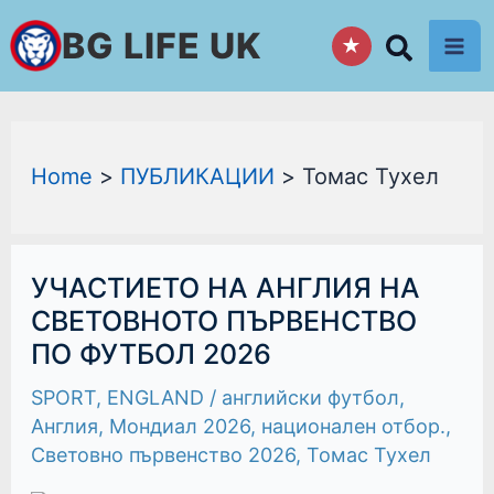
Skip
BG LIFE UK
★
to
content
Home
ПУБЛИКАЦИИ
Томас Тухел
УЧАСТИЕТО
УЧАСТИЕТО НА АНГЛИЯ НА
НА
АНГЛИЯ
СВЕТОВНОТО ПЪРВЕНСТВО
НА
ПО ФУТБОЛ 2026
СВЕТОВНОТО
ПЪРВЕНСТВО
ПО
SPORT
,
ENGLAND
/
английски футбол
,
ФУТБОЛ
2026
Англия
,
Мондиал 2026
,
национален отбор.
,
Световно първенство 2026
,
Томас Тухел