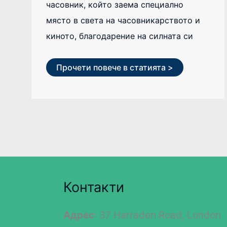
часовник, който заема специално
място в света на часовникарството и
киното, благодарение на силната си
Прочети повече в статията >
Контакти
Адрес
: 37 Harraden Road, London