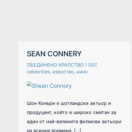
SEAN
SEAN CONNERY
CONNERY
ОБЕДИНЕНО КРАЛСТВО
/
007
,
celebrities
,
изкуство
,
кино
Шон Конъри е шотландски актьор и
продуцент, който е широко смятан за
един от най-великите филмови актьори
на всички времена. […]