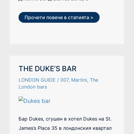
Прочети повече в статията >
THE
THE DUKE’S BAR
DUKE’S
BAR
LONDON GUIDE
/
007
,
Martini
,
The
London bars
Бар Dukes, сгушен в хотел Dukes на St.
James’s Place 35 в лондонския квартал