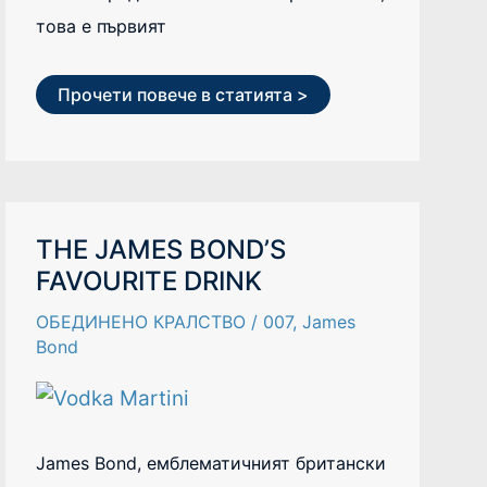
това е първият
Прочети повече в статията >
THE
THE JAMES BOND’S
JAMES
FAVOURITE DRINK
BOND’S
FAVOURITE
DRINK
ОБЕДИНЕНО КРАЛСТВО
/
007
,
James
Bond
James Bond, емблематичният британски