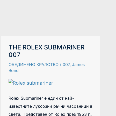
THE
THE ROLEX SUBMARINER
ROLEX
007
SUBMARINER
007
ОБЕДИНЕНО КРАЛСТВО
/
007
,
James
Bond
Rolex Submariner е един от най-
известните луксозни ръчни часовници в
света. Представен от Rolex през 1953 г.,