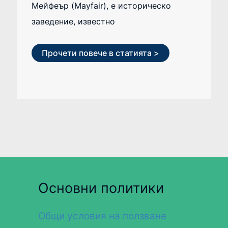
Мейфеър (Mayfair), е историческо
заведение, известно
Прочети повече в статията >
Основни политики
Общи условия на ползване