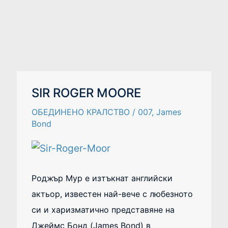
SIR
SIR ROGER MOORE
ROGER
MOORE
ОБЕДИНЕНО КРАЛСТВО
/
007
,
James
Bond
Роджър Мур е изтъкнат английски
актьор, известен най-вече с любезното
си и харизматично представяне на
Джеймс Бонд (James Bond) в