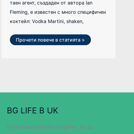
таен агент, създаден от автора Ian
Fleming, е известен с много специфичен
коктейл: Vodka Martini, shaken,
Прочети повече в статията >
BG LIFE В UK
Информираме българите, за да