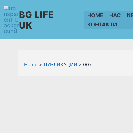
Skip
BG LIFE
to
HOME
НАС
N
content
UK
КОНТАКТИ
Home
ПУБЛИКАЦИИ
007