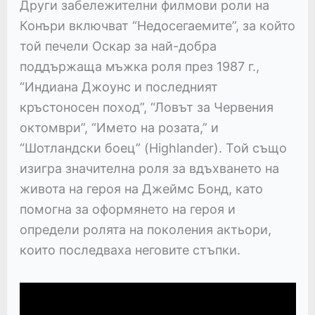
Други забележителни филмови роли на
Конъри включват “Недосегаемите”, за който
той печели Оскар за най-добра
поддържаща мъжка роля през 1987 г.,
“Индиана Джоунс и последният
кръстоносен поход”, “Ловът за Червения
октомври”, “Името на розата,” и
“Шотландски боец” (Highlander). Той също
изигра значителна роля за вдъхването на
живота на героя на Джеймс Бонд, като
помогна за оформянето на героя и
определи ролята на поколения актьори,
които последваха неговите стъпки.