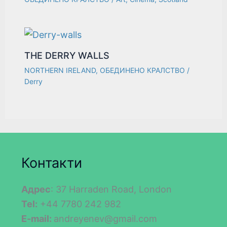
THE DERRY WALLS
NORTHERN IRELAND
,
ОБЕДИНЕНО КРАЛСТВО
/
Derry
Контакти
Адрес
: 37 Harraden Road, London
Tel:
+44 7780 242 982
E-mail:
andreyenev@gmail.com