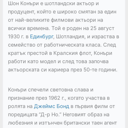
Шон Конъри е шотландски актьор и
продуцент, който е широко смятан за един
от най-великите филмови актьори на
всички времена. Той е роден на 25 август
1930 г. в
Единбург
, Шотландия, и израства в
семейство от работническата класа. След
кратък престой в Кралския флот, Конъри
работи като модел и след това започва
актьорската си кариера през 50-те години.
Конъри спечели световна слава и
признание през 1962 г., когато участва в
ролята на
Джеймс Бонд
в първия филм от
поредицата “Д-р Но.” Неговият образ на
любезния и изтънчен британски таен агент