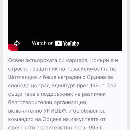
Освен актьорската си кариера, Конъри е и
страстен защитник на независимостта на
Шотландия и беше награден с Ордена за
свобода на град Единбург през 1991 г. Той
също така е поддръжник на различни
благотворителни организации,
включително УНИЦЕФ, и бе обявен за
командир на Ордена на изкуствата от
френското правителство през 1995 г.