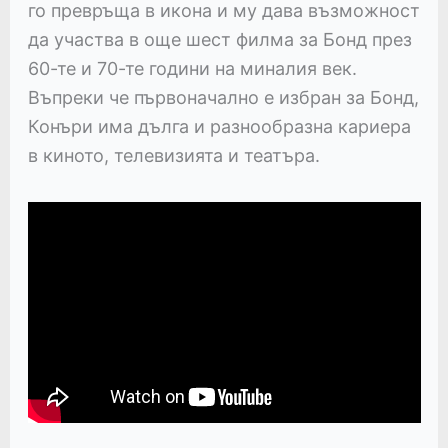
го превръща в икона и му дава възможност
да участва в още шест филма за Бонд през
60-те и 70-те години на миналия век.
Въпреки че първоначално е избран за Бонд,
Конъри има дълга и разнообразна кариера
в киното, телевизията и театъра.