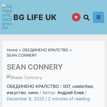
Skip
to
BG LIFE UK
content
★
Home
ОБЕДИНЕНО КРАЛСТВО
SEAN CONNERY
SEAN CONNERY
ОБЕДИНЕНО КРАЛСТВО
/
007
,
celebrities
,
изкуство
,
кино
/ Автор:
Андрей Енев
/
December 8, 2025
/
2 minutes of reading