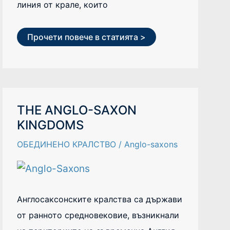
линия от крале, които
Прочети повече в статията >
THE
THE ANGLO-SAXON
ANGLO-
KINGDOMS
SAXON
KINGDOMS
ОБЕДИНЕНО КРАЛСТВО
/
Anglo-saxons
Англосаксонските кралства са държави
от ранното средновековие, възникнали