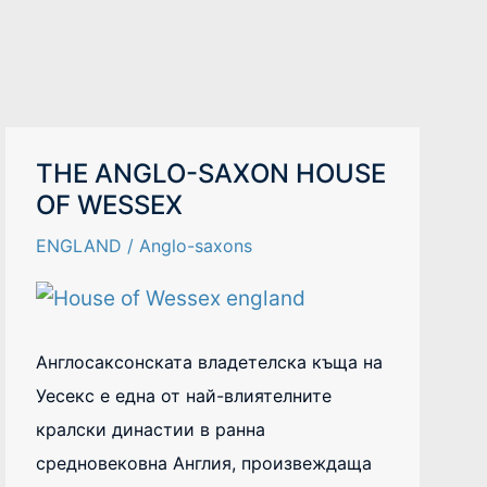
THE
THE ANGLO-SAXON HOUSE
ANGLO-
OF WESSEX
SAXON
HOUSE
OF
ENGLAND
/
Anglo-saxons
WESSEX
Англосаксонската владетелска къща на
Уесекс е една от най-влиятелните
кралски династии в ранна
средновековна Англия, произвеждаща