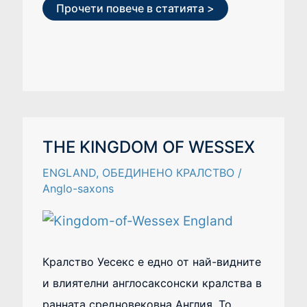
Прочети повече в статията >
THE
THE KINGDOM OF WESSEX
KINGDOM
OF
ENGLAND
,
ОБЕДИНЕНО КРАЛСТВО
/
WESSEX
Anglo-saxons
Кралство Уесекс е едно от най-видните
и влиятелни англосаксонски кралства в
ранната средновековна Англия. То