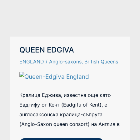
QUEEN
QUEEN EDGIVA
EDGIVA
ENGLAND
/
Anglo-saxons
,
British Queens
Кралица Еджива, известна още като
Еадгифу от Кент (Eadgifu of Kent), е
англосаксонска кралица-съпруга
(Anglo-Saxon queen consort) на Англия в