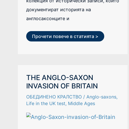
колекция от исторически записи, които
документират историята на
англосаксонците и
Прочети повече в статията >
THE
THE ANGLO-SAXON
ANGLO-
INVASION OF BRITAIN
SAXON
INVASION
OF
ОБЕДИНЕНО КРАЛСТВО
/
Anglo-saxons
,
BRITAIN
Life in the UK test
,
Middle Ages