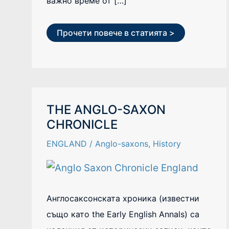
важно време от […]
Прочети повече в статията >
THE
THE ANGLO-SAXON
ANGLO-
CHRONICLE
SAXON
CHRONICLE
ENGLAND
/
Anglo-saxons
,
History
Англосаксонската хроника (известни
също като the Early English Annals) са