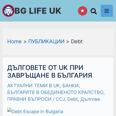
Skip
BG LIFE UK
★
to
content
Home
ПУБЛИКАЦИИ
Debt
ДЪЛГОВЕТЕ
ДЪЛГОВЕТЕ ОТ UK ПРИ
ОТ
UK
ЗАВРЪЩАНЕ В БЪЛГАРИЯ
ПРИ
ЗАВРЪЩАНЕ
АКТУАЛНИ ТЕМИ В UK
,
БАНКИ
,
В
БЪЛГАРИЯ
БЪЛГАРИТЕ В ОБЕДИНЕНОТО КРАЛСТВО
,
ПРАВНИ ВЪПРОСИ
/
CCJ
,
Debt
,
Дългове