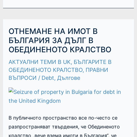
ОТНЕМАНЕ
ОТНЕМАНЕ НА ИМОТ В
НА
ИМОТ
БЪЛГАРИЯ ЗА ДЪЛГ В
В
ОБЕДИНЕНОТО КРАЛСТВО
БЪЛГАРИЯ
ЗА
ДЪЛГ
АКТУАЛНИ ТЕМИ В UK
,
БЪЛГАРИТЕ В
В
ОБЕДИНЕНОТО
ОБЕДИНЕНОТО КРАЛСТВО
,
ПРАВНИ
КРАЛСТВО
ВЪПРОСИ
/
Debt
,
Дългове
В публичното пространство все по-често се
разпространяват твърдения, че Обединеното
кралство „вече взема имоти в България“, че