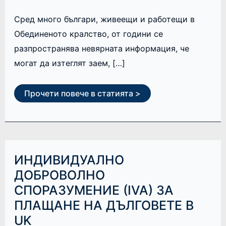
Сред много българи, живеещи и работещи в
Обединеното кралство, от години се
разпространява невярната информация, че
могат да изтеглят заем, […]
Прочети повече в статията >
ИНДИВИДУАЛНО
ИНДИВИДУАЛНО
ДОБРОВОЛНО
СПОРАЗУМЕНИЕ
ДОБРОВОЛНО
(IVA)
СПОРАЗУМЕНИЕ (IVA) ЗА
ЗА
ПЛАЩАНЕ
ПЛАЩАНЕ НА ДЪЛГОВЕТЕ В
НА
ДЪЛГОВЕТЕ
UK
В