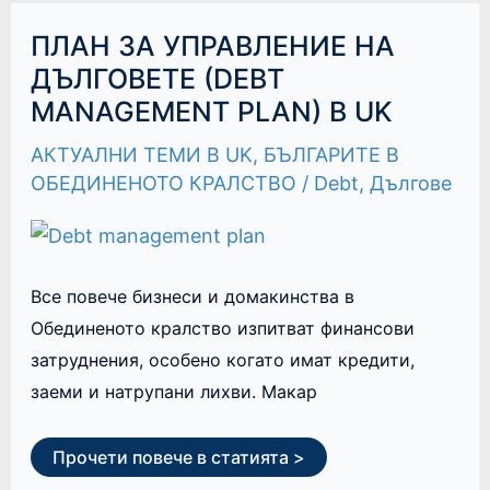
ПЛАН
ПЛАН ЗА УПРАВЛЕНИЕ НА
ЗА
УПРАВЛЕНИЕ
ДЪЛГОВЕТЕ (DEBT
НА
MANAGEMENT PLAN) В UK
ДЪЛГОВЕТЕ
(DEBT
MANAGEMENT
АКТУАЛНИ ТЕМИ В UK
,
БЪЛГАРИТЕ В
PLAN)
В
ОБЕДИНЕНОТО КРАЛСТВО
/
Debt
,
Дългове
UK
Все повече бизнеси и домакинства в
Обединеното кралство изпитват финансови
затруднения, особено когато имат кредити,
заеми и натрупани лихви. Макар
Прочети повече в статията >