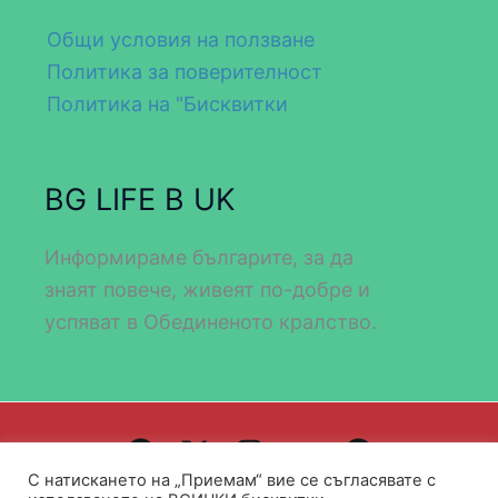
Общи условия на ползване
Политика за поверителност
Политика на "Бисквитки
BG LIFE В UK
Информираме българите, за да
знаят повече, живеят по-добре и
успяват в Обединеното кралство.
С натискането на „Приемам“ вие се съгласявате с