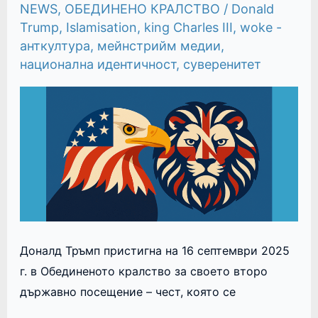
ОБЕДИНЕНОТО
NEWS
,
ОБЕДИНЕНО КРАЛСТВО
/
Donald
КРАЛСТВО
Trump
,
Islamisation
,
king Charles III
,
woke -
анткултура
,
мейнстрийм медии
,
национална идентичност
,
суверенитет
Доналд Тръмп пристигна на 16 септември 2025
г. в Обединеното кралство за своето второ
държавно посещение – чест, която се