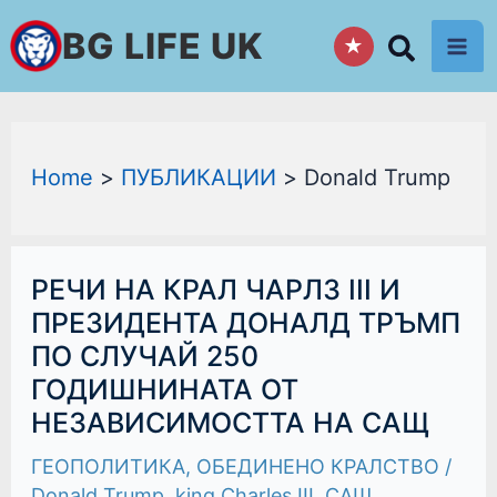
Skip
BG LIFE UK
★
to
content
Home
ПУБЛИКАЦИИ
Donald Trump
РЕЧИ
РЕЧИ НА КРАЛ ЧАРЛЗ III И
НА
КРАЛ
ПРЕЗИДЕНТА ДОНАЛД ТРЪМП
ЧАРЛЗ
ПО СЛУЧАЙ 250
III
И
ГОДИШНИНАТА ОТ
ПРЕЗИДЕНТА
ДОНАЛД
НЕЗАВИСИМОСТТА НА САЩ
ТРЪМП
ПО
СЛУЧАЙ
ГЕОПОЛИТИКА
,
ОБЕДИНЕНО КРАЛСТВО
/
250
ГОДИШНИНАТА
Donald Trump
,
king Charles III
,
САЩ
,