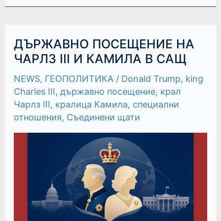
ДЪРЖАВНО
ДЪРЖАВНО ПОСЕЩЕНИЕ НА
ПОСЕЩЕНИЕ
НА
ЧАРЛЗ III И КАМИЛА В САЩ
ЧАРЛЗ
III
NEWS
,
ГЕОПОЛИТИКА
/
Donald Trump
,
king
И
КАМИЛА
Charles III
,
държавно посещение
,
крал
В
САЩ
Чарлз III
,
кралица Камила
,
специални
отношения
,
Съединени щати