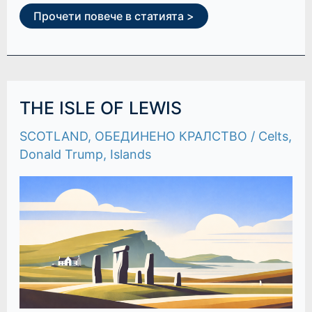
Прочети повече в статията >
THE
THE ISLE OF LEWIS
ISLE
OF
SCOTLAND
,
ОБЕДИНЕНО КРАЛСТВО
/
Celts
,
LEWIS
Donald Trump
,
Islands