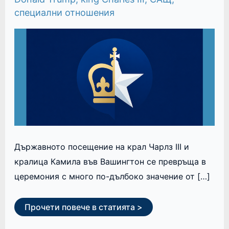
ОТ
специални отношения
НЕЗАВИСИМОСТТА
НА
САЩ
Държавното посещение на крал Чарлз III и
кралица Камила във Вашингтон се превръща в
церемония с много по-дълбоко значение от […]
Прочети повече в статията >