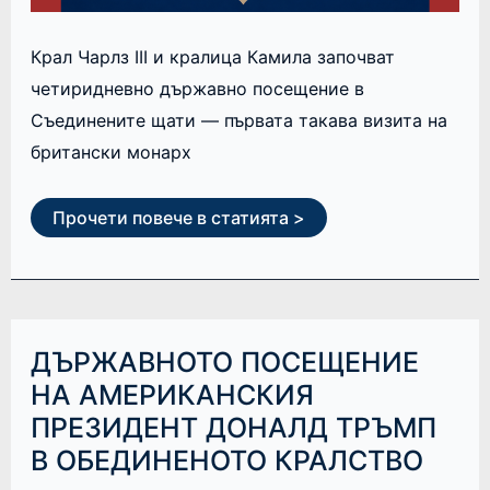
Крал Чарлз III и кралица Камила започват
четиридневно държавно посещение в
Съединените щати — първата такава визита на
британски монарх
Прочети повече в статията >
ДЪРЖАВНОТО
ДЪРЖАВНОТО ПОСЕЩЕНИЕ
ПОСЕЩЕНИЕ
НА
НА АМЕРИКАНСКИЯ
АМЕРИКАНСКИЯ
ПРЕЗИДЕНТ ДОНАЛД ТРЪМП
ПРЕЗИДЕНТ
ДОНАЛД
В ОБЕДИНЕНОТО КРАЛСТВО
ТРЪМП
В