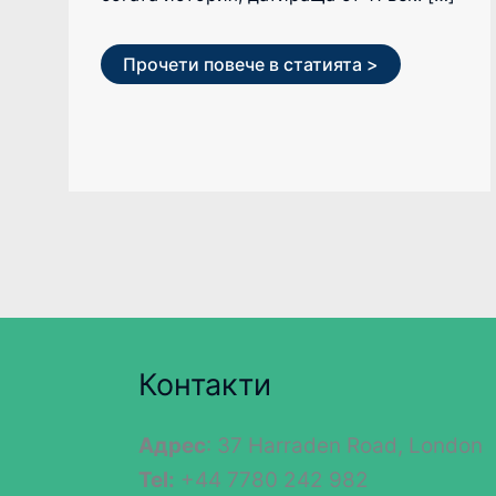
Прочети повече в статията >
Контакти
Адрес
: 37 Harraden Road, London
Tel:
+44 7780 242 982