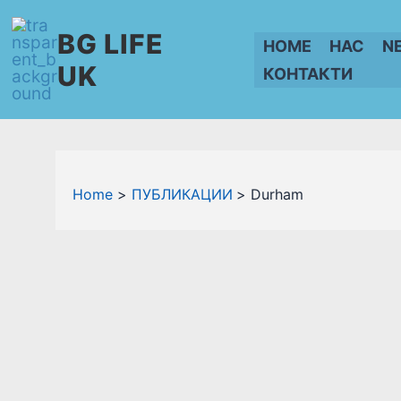
Skip
BG LIFE
to
HOME
НАС
N
content
UK
КОНТАКТИ
Home
ПУБЛИКАЦИИ
Durham