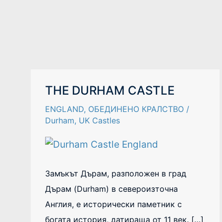
THE
THE DURHAM CASTLE
DURHAM
CASTLE
ENGLAND
,
ОБЕДИНЕНО КРАЛСТВО
/
Durham
,
UK Castles
Замъкът Дърам, разположен в град
Дърам (Durham) в североизточна
Англия, е исторически паметник с
богата история, датираща от 11 век. […]