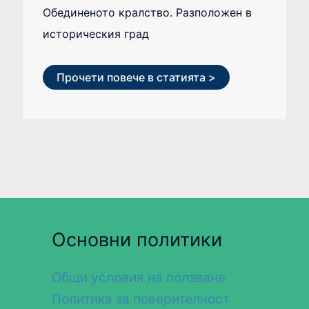
Обединеното кралство. Разположен в
историческия град
Прочети повече в статията >
Основни политики
Общи условия на ползване
Политика за поверителност