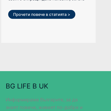
Прочети повече в статията >
BG LIFE В UK
Информираме българите, за да
знаят повече, живеят по-добре и