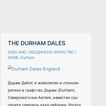
THE
THE DURHAM DALES
DURHAM
DALES
ENGLAND
,
ОБЕДИНЕНО КРАЛСТВО
/
AONB
,
Durham
Дърам Дейлс е живописен и спокоен
регион в графство Дърам (Durham),
Североизточна Англия, известен със
своите спиращи дъха пейзажи, богата