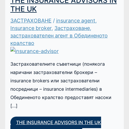
THE INSURANCE ADVISORS IN
THE UK
ЗАСТРАХОВАНЕ
/
insurance agent
,
Insurance broker
,
Застраховане
,
застрахователен агент в Обединеното
кралство
Застрахователните съветници (понякога
наричани застрахователни брокери –
insurance brokers или застрахователни
посредници – insurance intermediaries) в
Обединеното кралство предоставят насоки
[…]
THE INSURANCE ADVISORS IN THE UK