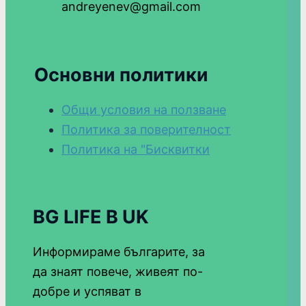
andreyenev@gmail.com
Основни политики
Общи условия на ползване
Политика за поверителност
Политика на "Бисквитки
BG LIFE В UK
Информираме българите, за
да знаят повече, живеят по-
добре и успяват в