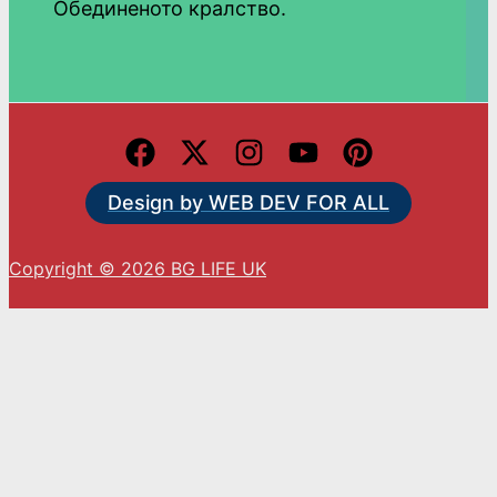
Обединеното кралство.
Design by WEB DEV FOR ALL
Copyright © 2026 BG LIFE UK
С натискането на „Приемам“ вие се съгласявате
с използването на ВСИЧКИ бисквитки.
Cookie settings
ACCEPT