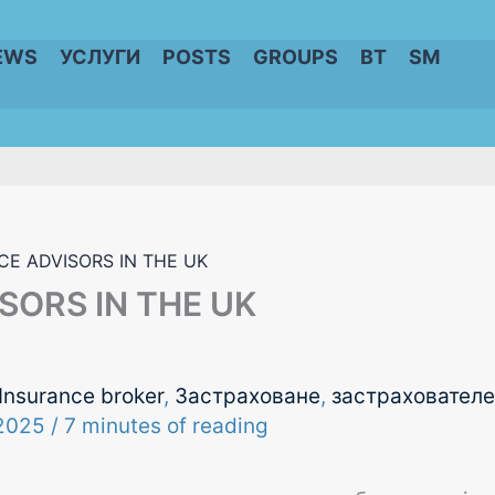
EWS
УСЛУГИ
POSTS
GROUPS
BT
SM
CE ADVISORS IN THE UK
SORS IN THE UK
Insurance broker
,
Застраховане
,
застрахователе
 2025
/
7 minutes of reading