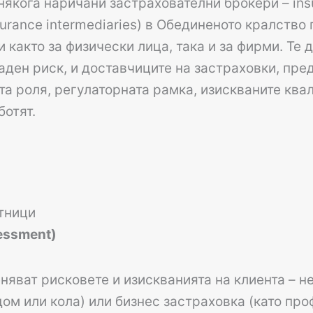
якога наричани застрахователни брокери – insu
urance intermediaries) в Обединеното кралство
 както за физически лица, така и за фирми. Те 
аден риск, и доставчиците на застраховки, пр
та роля, регулаторната рамка, изискваните ква
ботят.
етници
essment)
яват рисковете и изискванията на клиента – н
 дом или кола) или бизнес застраховка (като пр