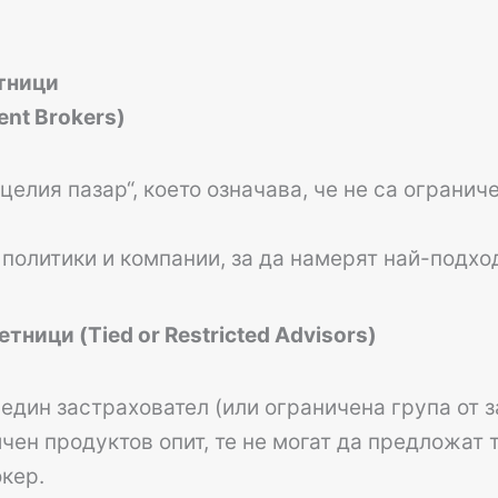
етници
ent Brokers)
целия пазар“, което означава, че не са огранич
политики и компании, за да намерят най-подхо
тници (Tied or Restricted Advisors)
 един застраховател (или ограничена група от з
чен продуктов опит, те не могат да предложат 
кер.