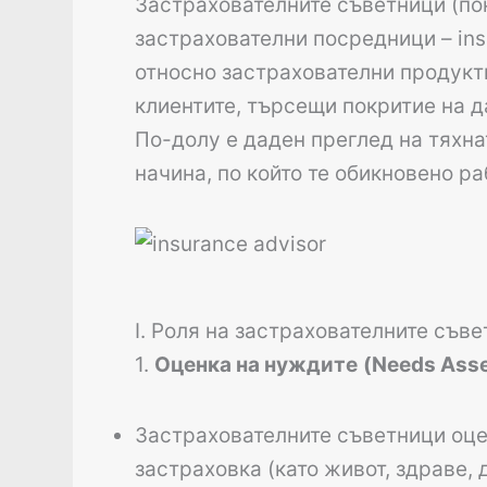
Застрахователните съветници (пон
застрахователни посредници – ins
относно застрахователни продукти
клиентите, търсещи покритие на д
По-долу е даден преглед на тяхна
начина, по който те обикновено ра
I. Роля на застрахователните съв
1.
Оценка на нуждите
(Needs Ass
Застрахователните съветници оцен
застраховка (като живот, здраве,