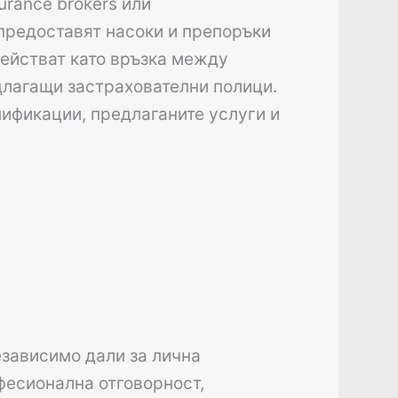
rance brokers или
 предоставят насоки и препоръки
действат като връзка между
едлагащи застрахователни полици.
лификации, предлаганите услуги и
езависимо дали за лична
офесионална отговорност,