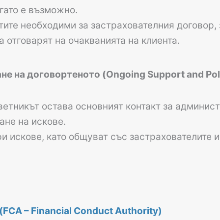
огато е възможно.
ите необходими за застрахователния договор, з
а отговарят на очакванията на клиента.
 на договортеното (Ongoing Support and Poli
ветникът остава основният контакт за админис
не на искове.
и искове, като общуват със застрахователите и
FCA – Financial Conduct Authority)