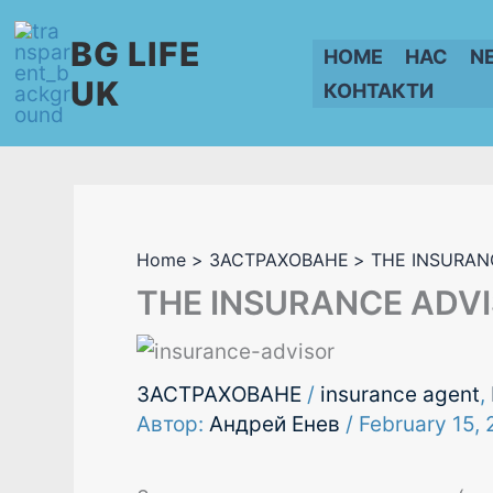
Skip
BG LIFE
to
HOME
НАС
N
content
UK
КОНТАКТИ
Home
ЗАСТРАХОВАНЕ
THE INSURAN
THE INSURANCE ADVI
ЗАСТРАХОВАНЕ
/
insurance agent
,
Автор:
Андрей Енев
/
February 15,