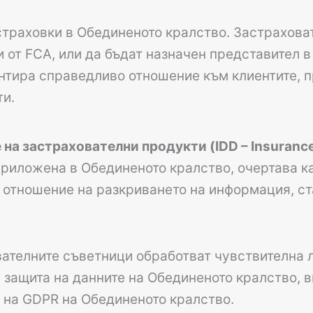
страховки в Обединеното кралство. Застрахова
 от FCA, или да бъдат назначен представител в
антира справедливо отношение към клиентите, 
ти.
а застрахователни продукти (IDD – Insurance D
приложена в Обединеното кралство, очертава ка
 отношение на разкриването на информация, ст
ателните съветници обработват чувствителна 
а защита на данните на Обединеното кралство, 
я на GDPR на Обединеното кралство.