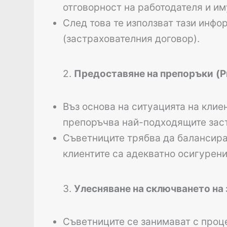
отговорност на работодателя и и
След това те използват тази инфо
(застрахователния договор).
2.
Предоставяне на препоръки
(P
Въз основа на ситуацията на клие
препоръчва най-подходящите зас
Съветниците трябва да балансират
клиентите са адекватно осигурени
3.
Улесняване на сключването на з
Съветниците се занимават с проц