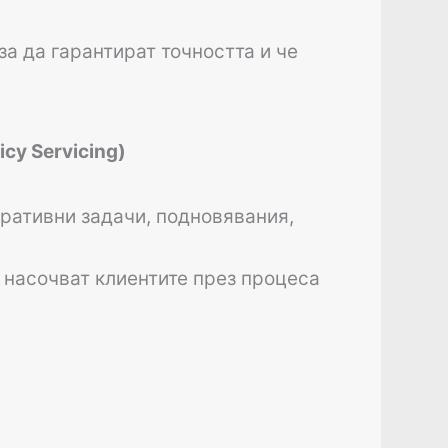
а да гарантират точността и че
cy Servicing)
тративни задачи, подновявания,
 насочват клиентите през процеса