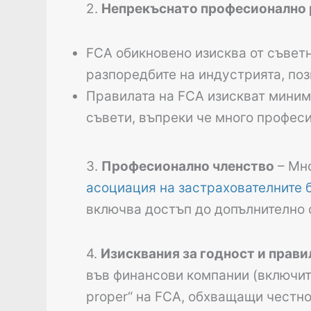
2.
Непрекъснато професионално р
FCA обикновено изисква от съветн
разпоредбите на индустрията, поз
Правилата на FCA изискват миним
съвети, въпреки че много профес
3.
Професионално членство
– Мно
асоциация на застрахователните бро
включва достъп до допълнително 
4.
Изисквания за годност и прави
във финансови компании (включите
proper“ на FCA, обхващащи честно