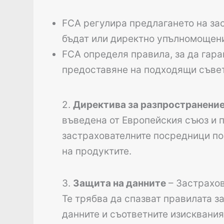
FCA регулира предлагането на за
бъдат или директно упълномощени
FCA определя правила, за да гар
предоставяне на подходящи съве
2.
Директива за разпространение н
въведена от Европейския съюз и 
застрахователните посредници по
на продуктите.
3.
Защита на данните
– Застрахов
Те трябва да спазват правилата з
данните и съответните изисквани