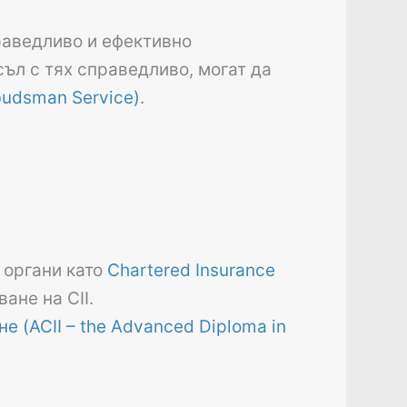
раведливо и ефективно
съл с тях справедливо, могат да
budsman Service)
.
 органи като
Chartered Insurance
ане на CII.
 (ACII – the Advanced Diploma in