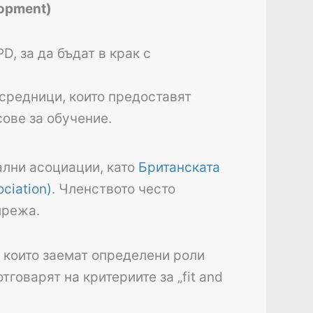
lopment)
, за да бъдат в крак с
средници, които предоставят
ове за обучение.
лни асоциации, като
Британската
ciation)
. Членството често
мрежа.
 които заемат определени роли
говарят на критериите за „fit and