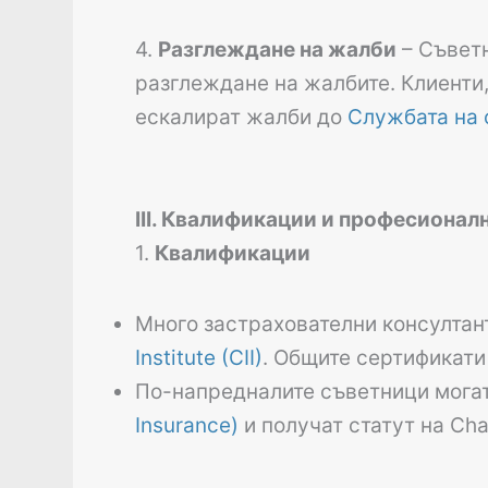
4.
Разглеждане на жалби
– Съветн
разглеждане на жалбите. Клиенти, 
ескалират жалби до
Службата на 
III. Квалификации и професионал
1.
Квалификации
Много застрахователни консултан
Institute (CII)
. Общите сертификати
По-напредналите съветници могат
Insurance)
и получат статут на Char