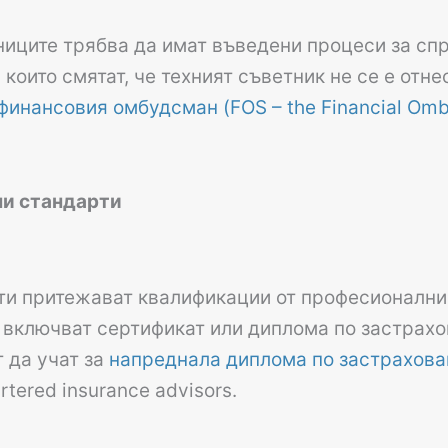
иците трябва да имат въведени процеси за сп
които смятат, че техният съветник не се е отне
финансовия омбудсман (FOS – the Financial Om
ни стандарти
ти притежават квалификации от професионални
 включват сертификат или диплома по застрахов
 да учат за
напреднала диплома по застраховане
tered insurance advisors.