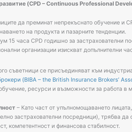
азвитие (CPD – Continuous Professional Deve
иците да преминат непрекъснато обучение и CPD
наването на продукта и пазарните тенденции.
ум 15 часа CPD годишно за застрахователни по
ионални организации изискват допълнителни час
го съветници се присъединяват към индустриа
кери (BIBA – the British Insurance Brokers’ Asso
обучение, ресурси и възможности за работа в 
лност
– Като част от упълномощаването лицата,
лно застрахователни посредници), трябва да от
ст, компетентност и финансова стабилност.