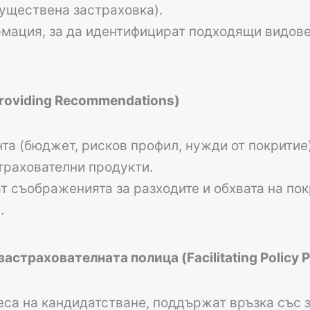
муществена застраховка).
рмация, за да идентифицират подходящи видове
roviding Recommendations)
нта (бюджет, рисков профил, нужди от покритие
трахователни продукти.
 съображенията за разходите и обхвата на покр
.
астрахователната полица (Facilitating Policy 
еса на кандидатстване, поддържат връзка със з