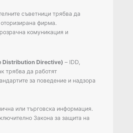
телните съветници трябва да
 оторизирана фирма.
прозрачна комуникация и
istribution Directive)
– IDD,
к трябва да работят
андартите за поведение и надзора
лична или търговска информация.
включително Закона за защита на