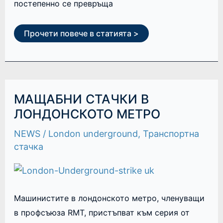
постепенно се превръща
Прочети повече в статията >
МАЩАБНИ
МАЩАБНИ СТАЧКИ В
СТАЧКИ
В
ЛОНДОНСКОТО МЕТРО
ЛОНДОНСКОТО
МЕТРО
NEWS
/
London underground
,
Транспортна
стачка
Машинистите в лондонското метро, членуващи
в профсъюза RMT, пристъпват към серия от