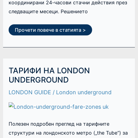
координирани 24-часови стачни действия през
следващите месеци. Решението
Прочети повече в статията >
ТАРИФИ
ТАРИФИ НА LONDON
НА
LONDON
UNDERGROUND
UNDERGROUND
LONDON GUIDE
/
London underground
Полезен подробен преглед на тарифните
структури на лондонското метро („the Tube“) за