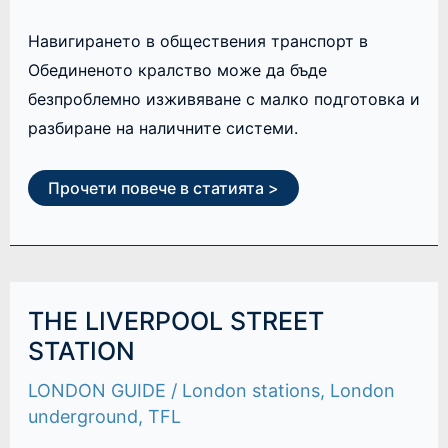
Навигирането в обществения транспорт в
Обединеното кралство може да бъде
безпроблемно изживяване с малко подготовка и
разбиране на наличните системи.
Прочети повече в статията >
THE
THE LIVERPOOL STREET
LIVERPOOL
STREET
STATION
STATION
LONDON GUIDE
/
London stations
,
London
underground
,
TFL