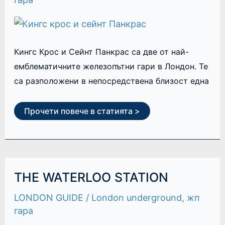
Кингс Крос и Сейнт Панкрас са две от най-
емблематичните железопътни гари в Лондон. Те
са разположени в непосредствена близост една
Прочети повече в статията >
THE
THE WATERLOO STATION
WATERLOO
STATION
LONDON GUIDE
/
London underground
,
жп
гара