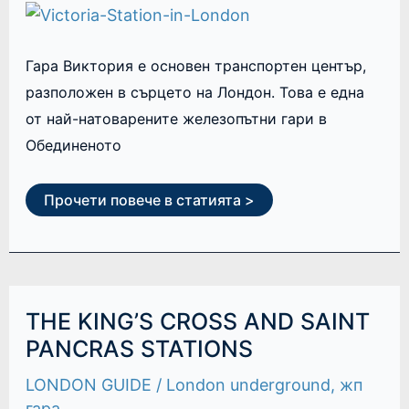
Гара Виктория е основен транспортен център,
разположен в сърцето на Лондон. Това е една
от най-натоварените железопътни гари в
Обединеното
Прочети повече в статията >
THE
THE KING’S CROSS AND SAINT
KING’S
CROSS
PANCRAS STATIONS
AND
SAINT
LONDON GUIDE
/
London underground
,
жп
PANCRAS
STATIONS
гара