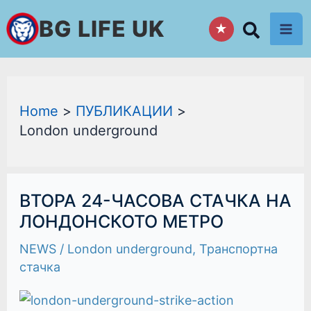
Skip
BG LIFE UK
★
to
content
Home
ПУБЛИКАЦИИ
London underground
ВТОРА
ВТОРА 24-ЧАСОВА СТАЧКА НА
24-
ЧАСОВА
ЛОНДОНСКОТО МЕТРО
СТАЧКА
НА
NEWS
/
London underground
,
Транспортна
ЛОНДОНСКОТО
МЕТРО
стачка