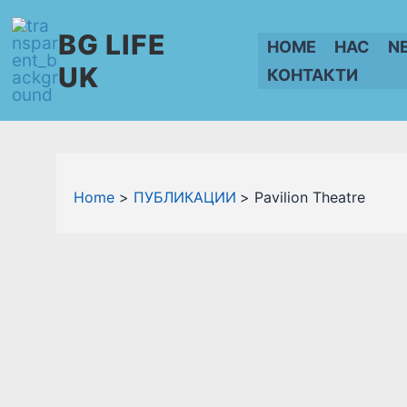
Skip
BG LIFE
to
HOME
НАС
N
content
UK
КОНТАКТИ
Home
ПУБЛИКАЦИИ
Pavilion Theatre