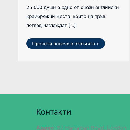
25 000 души е едно от онези английски
крайбрежни места, които на пръв
поглед изглеждат […]
Прочети повече в статията >
Контакти
Адрес
: 37 Harraden Road, London