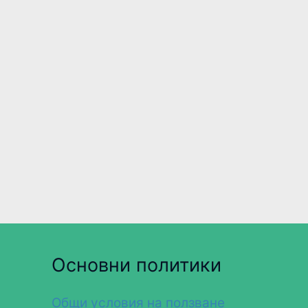
Основни политики
Общи условия на ползване