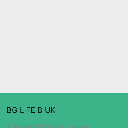
BG LIFE В UK
Информираме българите, за да