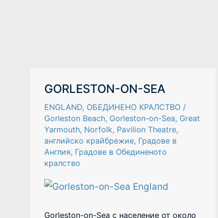
GORLESTON-
GORLESTON-ON-SEA
ON-
SEA
ENGLAND
,
ОБЕДИНЕНО КРАЛСТВО
/
Gorleston Beach
,
Gorleston-on-Sea
,
Great
Yarmouth
,
Norfolk
,
Pavilion Theatre
,
английско крайбрежие
,
Градове в
Англия
,
Градове в Обединеното
кралство
Gorleston-on-Sea с население от около