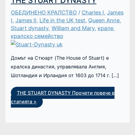
THE STUART DYNASTY
ОБЕДИНЕНО КРАЛСТВО
/
Charles I
,
James
I
,
James II
,
Life in the UK test
,
Queen Anne
,
Stuart dynasty
,
William and Mary
,
крале
,
кралско семейство
Домът на Стюарт (The House of Stuart) е
кралска династия, управлявала Англия,
Шотландия и Ирландия от 1603 до 1714 г. […]
THE STUART DYNASTY
Прочети повече в
статията >