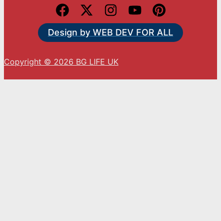
Design by WEB DEV FOR ALL
Copyright © 2026 BG LIFE UK
С натискането на „Приемам“ вие се съгласявате
с използването на ВСИЧКИ бисквитки.
Cookie settings
ACCEPT
Close
Privacy Overview