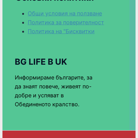
Общи условия на ползване
Политика за поверителност
Политика на "Бисквитки
BG LIFE В UK
Информираме българите, за
да знаят повече, живеят по-
добре и успяват в
Обединеното кралство.