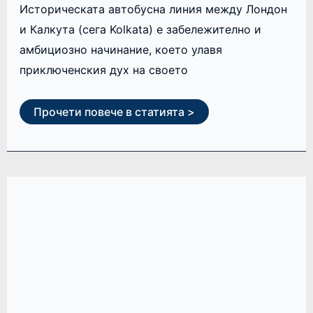
Историческата автобусна линия между Лондон
и Калкута (сега Kolkata) е забележително и
амбициозно начинание, което улавя
приключенския дух на своето
Прочети повече в статията >
THE
LUTON
AIRPORT
EXPRESS