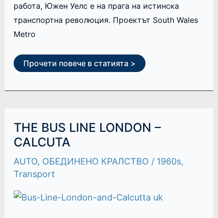
работа, Южен Уелс е на прага на истинска
транспортна революция. Проектът South Wales
Metro
Прочети повече в статията >
THE
THE BUS LINE LONDON –
BUS
LINE
CALCUTA
LONDON
–
AUTO
,
ОБЕДИНЕНО КРАЛСТВО
/
1960s
,
CALCUTA
Transport