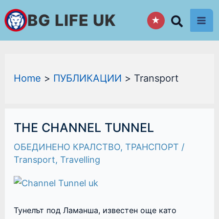
Skip
BG LIFE UK
★
to
content
Home
ПУБЛИКАЦИИ
Transport
THE
THE CHANNEL TUNNEL
CHANNEL
TUNNEL
ОБЕДИНЕНО КРАЛСТВО
,
ТРАНСПОРТ
/
Transport
,
Travelling
Тунелът под Ламанша, известен още като