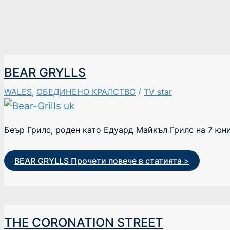
BEAR GRYLLS
WALES
,
ОБЕДИНЕНО КРАЛСТВО
/
TV star
Беър Грилс, роден като Едуард Майкъл Грилс на 7 юни
BEAR GRYLLS
Прочети повече в статията >
THE CORONATION STREET