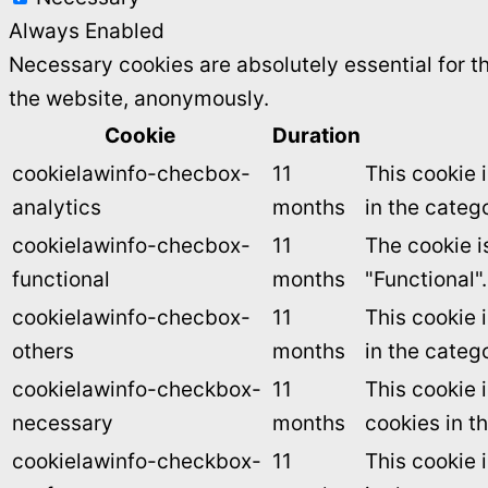
Always Enabled
Necessary cookies are absolutely essential for th
the website, anonymously.
Cookie
Duration
cookielawinfo-checbox-
11
This cookie 
analytics
months
in the catego
cookielawinfo-checbox-
11
The cookie i
functional
months
"Functional".
cookielawinfo-checbox-
11
This cookie 
others
months
in the categ
cookielawinfo-checkbox-
11
This cookie 
necessary
months
cookies in t
cookielawinfo-checkbox-
11
This cookie 