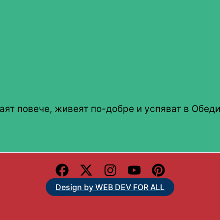
аят повече, живеят по-добре и успяват в Обеди
Design by WEB DEV FOR ALL