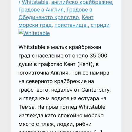
/
Whitstable
,
английско крайбрежие
,
Градове в Англия
,
Градове в
Обединеното кралство
,
Кент
,
морски град
,
пристанище.
,
стриди
Whitstable е малък крайбрежен
град с население от около 35 000
души в графство Кент (Kent), в
югоизточна Англия. Той се намира
на северното крайбрежие на
графството, недалеч от Canterbury,
и гледа към водите на естуара на
Темза. На пръв поглед Whitstable
изглежда като спокойно морско
място с плаж, лодки, рибни