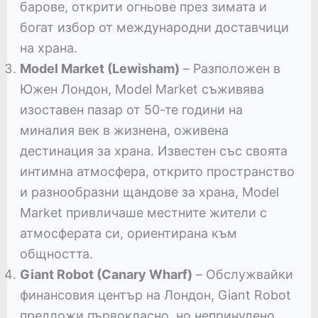
барове, открити огньове през зимата и
богат избор от международни доставчици
на храна.
Model Market (Lewisham)
– Разположен в
Южен Лондон, Model Market съживява
изоставен пазар от 50-те години на
миналия век в жизнена, оживена
дестинация за храна. Известен със своята
интимна атмосфера, открито пространство
и разнообразни щандове за храна, Model
Market привличаше местните жители с
атмосферата си, ориентирана към
общността.
Giant Robot (Canary Wharf)
– Обслужвайки
финансовия център на Лондон, Giant Robot
предложи първокласно, но непринудено