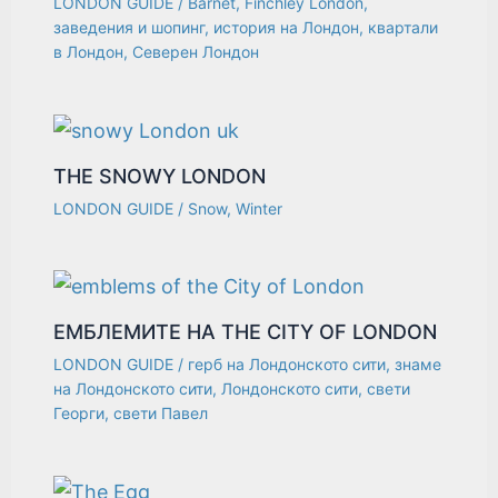
LONDON GUIDE
/
Barnet
,
Finchley London
,
заведения и шопинг
,
история на Лондон
,
квартали
в Лондон
,
Северен Лондон
THE SNOWY LONDON
LONDON GUIDE
/
Snow
,
Winter
ЕМБЛЕМИТЕ НА THE CITY OF LONDON
LONDON GUIDE
/
герб на Лондонското сити
,
знаме
на Лондонското сити
,
Лондонското сити
,
свети
Георги
,
свети Павел