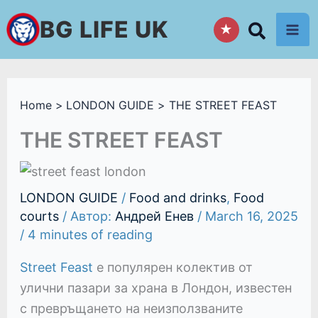
Skip
BG LIFE UK
★
to
content
Home
LONDON GUIDE
THE STREET FEAST
THE STREET FEAST
LONDON GUIDE
/
Food and drinks
,
Food
courts
/ Автор:
Андрей Енев
/
March 16, 2025
/
4 minutes of reading
Street Feast
е популярен колектив от
улични пазари за храна в Лондон, известен
с превръщането на неизползваните