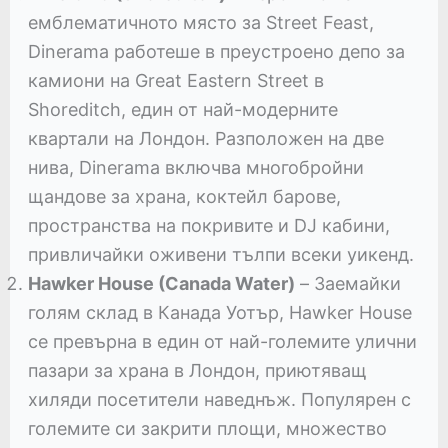
емблематичното място за Street Feast,
Dinerama работеше в преустроено депо за
камиони на Great Eastern Street в
Shoreditch, един от най-модерните
квартали на Лондон. Разположен на две
нива, Dinerama включва многобройни
щандове за храна, коктейл барове,
пространства на покривите и DJ кабини,
привличайки оживени тълпи всеки уикенд.
Hawker House (Canada Water)
– Заемайки
голям склад в Канада Уотър, Hawker House
се превърна в един от най-големите улични
пазари за храна в Лондон, приютяващ
хиляди посетители наведнъж. Популярен с
големите си закрити площи, множество