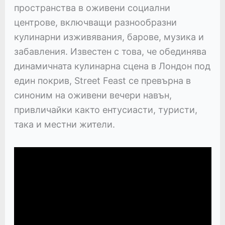
пространства в оживени социални
центрове, включващи разнообразни
кулинарни изживявания, барове, музика и
забавления. Известен с това, че обединява
динамичната кулинарна сцена в Лондон под
един покрив, Street Feast се превърна в
синоним на оживени вечери навън,
привличайки както ентусиасти, туристи,
така и местни жители.