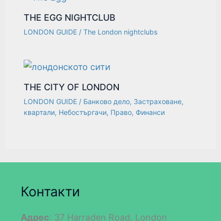
THE EGG NIGHTCLUB
LONDON GUIDE
/
The London nightclubs
THE CITY OF LONDON
LONDON GUIDE
/
Банково дело
,
Застраховане
,
квартали
,
Небостъргачи
,
Право
,
Финанси
Контакти
Адрес
: 37 Harraden Road, London