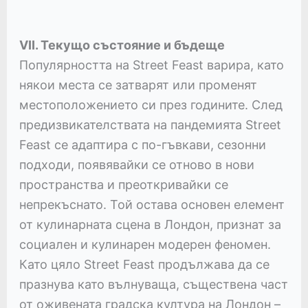
VII. Текущо състояние и бъдеще
Популярността на Street Feast варира, като
някои места се затварят или променят
местоположението си през годините. След
предизвикателствата на пандемията Street
Feast се адаптира с по-гъвкави, сезонни
подходи, появявайки се отново в нови
пространства и преоткривайки се
непрекъснато. Той остава основен елемент
от кулинарната сцена в Лондон, признат за
социален и кулинарен модерен феномен.
Като цяло Street Feast продължава да се
празнува като вълнуваща, съществена част
от оживената градска култура на Лондон –