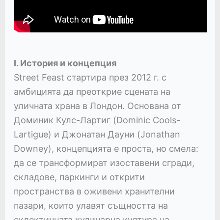
I. История и концепция
Street Feast стартира през 2012 г. с
амбицията да преоткрие сцената на
уличната храна в Лондон. Основана от
Доминик Кулс-Лартиг (Dominic Cools-
Lartigue) и Джонатан Дауни (Jonathan
Downey), концепцията е проста, но смела:
да се трансформират изоставени сгради,
складове, паркинги и открити
пространства в оживени хранителни
пазари, които улавят същността на
еклектичната кулинарна култура на