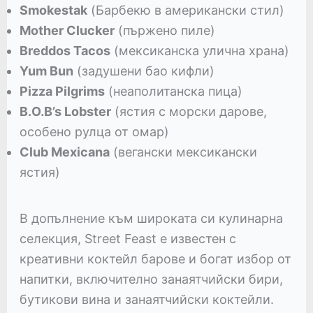
Smokestak
(Барбекю в американски стил)
Mother Clucker
(пържено пиле)
Breddos Tacos
(мексиканска улична храна)
Yum Bun
(задушени бао кифли)
Pizza Pilgrims
(неаполитанска пица)
B.O.B’s Lobster
(ястия с морски дарове,
особено рулца от омар)
Club Mexicana
(вегански мексикански
ястия)
В допълнение към широката си кулинарна
селекция, Street Feast е известен с
креативни коктейл барове и богат избор от
напитки, включително занаятчийски бири,
бутикови вина и занаятчийски коктейли.