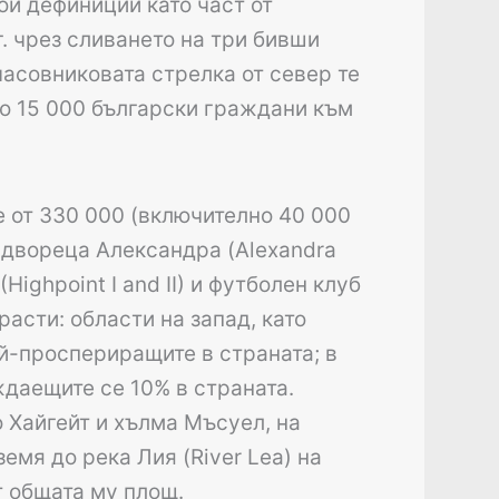
ои дефиниции като част от
. чрез сливането на три бивши
часовниковата стрелка от север те
ло 15 000 български граждани към
е от 330 000 (включително 40 000
 двореца Александра (Alexandra
(Highpoint I and II) и футболен клуб
расти: области на запад, като
най-проспериращите в страната; в
ждаещите се 10% в страната.
о Хайгейт и хълма Мъсуел, на
емя до река Лия (River Lea) на
т общата му площ.