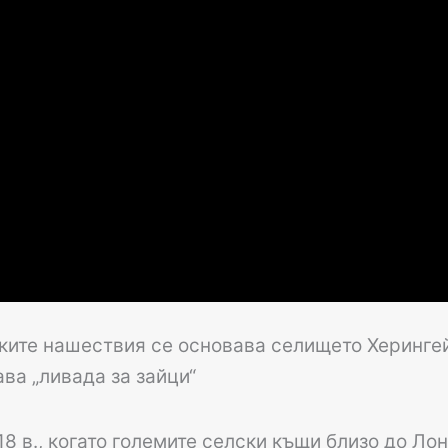
ските нашествия се основава селището Херингей
ава „ливада за зайци“
8 в., когато големите селски къщи близо до Лон