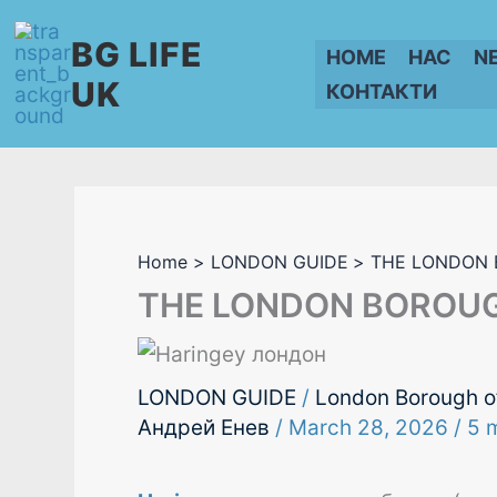
Skip
BG LIFE
to
HOME
НАС
N
content
UK
КОНТАКТИ
Home
LONDON GUIDE
THE LONDON 
THE LONDON BOROUG
LONDON GUIDE
/
London Borough o
Андрей Енев
/
March 28, 2026
/
5 