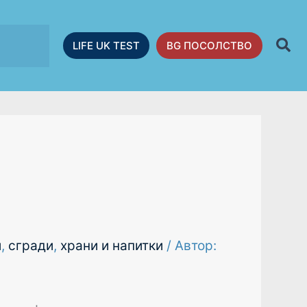
LIFE UK TEST
BG ПОСОЛСТВО
и
,
сгради
,
храни и напитки
/ Автор: