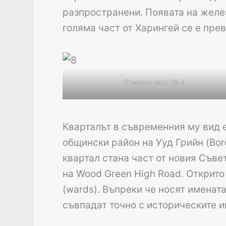
разпространени. Появата на желез
голяма част от Харингей се е пре
Finsbury park, 19 в.
Кварталът в съвременния му вид е
общински район на Ууд Грийн (Bor
квартал стана част от новия Съвет
на Wood Green High Road. Открито 
(wards). Въпреки че носят имената
съвпадат точно с историческите и