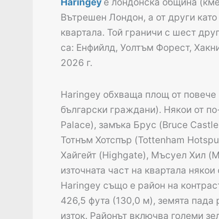
Haringey
е лондонска община (кме
Вътрешен Лондон, а от други като
квартала. Той граничи с шест дру
са: Енфийлд, Уолтъм Форест, Хакн
2026 г.
Haringey обхваща площ от повече 
български граждани). Някои от п
Palace), замъка Брус (Bruce Castle)
Тотнъм Хотспър (Tottenham Hotspur
Хайгейт (Highgate), Мъсуел Хил (M
източната част на квартала някои
Haringey също е район на контрас
426,5 фута (130,0 м), земята пада
изток. Районът включва големи зе