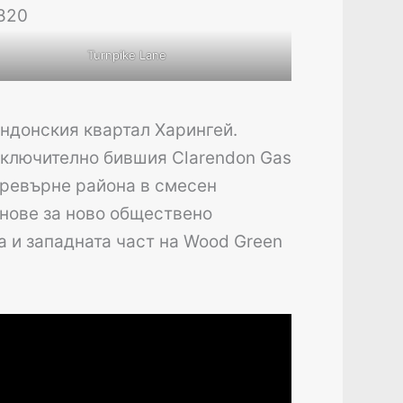
Turnpike Lane
ондонския квартал Харингей.
 включително бившия Clarendon Gas
 превърне района в смесен
анове за ново обществено
 и западната част на Wood Green