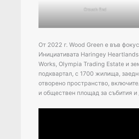
Crouch End
От 2022 г. Wood Green е във фоку
Инициативата Haringey Heartlands
Works, Olympia Trading Estate и 
подквартал, с 1700 жилища, заедн
отворено пространство, включите
и обществен площад за събития и