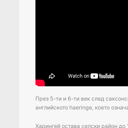
През 5-ти и 6-ти век след саксон
английското haeringe, което означ
Харингей остава селски район до 1