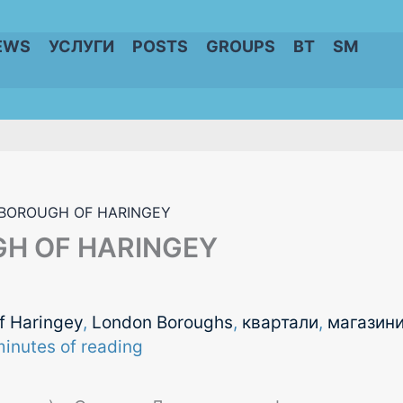
EWS
УСЛУГИ
POSTS
GROUPS
BT
SM
BOROUGH OF HARINGEY
H OF HARINGEY
f Haringey
,
London Boroughs
,
квартали
,
магазин
minutes of reading