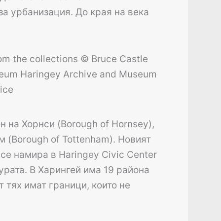
за урбанизация. До края на века
 на Хорнси (Borough of Hornsey),
 (Borough of Tottenham). Новият
се намира в Haringey Civic Center
турата. В Харингей има 19 района
т тях имат граници, които не