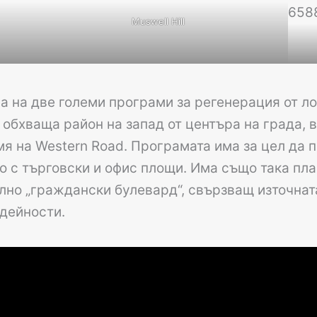
Muswell Hill
са на две големи програми за регенерация от л
 обхваща район на запад от центъра на града,
земя на Western Road. Програмата има за цел да
о с търговски и офис площи. Има също така пл
лно „граждански булевард“, свързващ източната
 дейности.