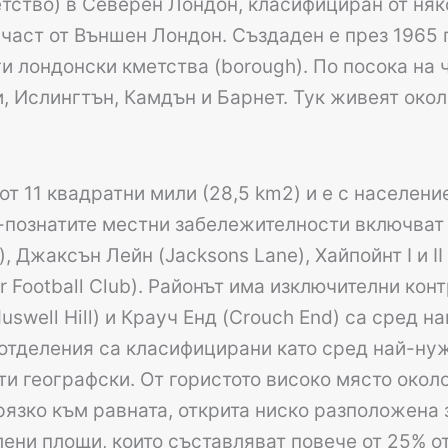
тство) в Северен Лондон, класифициран от няк
 част от Външен Лондон. Създаден е през 1965 г
ги лондонски кметства (borough). По посока на 
и, Ислингтън, Камдън и Барнет. Тук живеят око
от 11 квадратни мили (28,5 km2) и е с населени
о-познатите местни забележителности включват
, Джаксън Лейн (Jacksons Lane), Хайпойнт I и II 
 Football Club). Районът има изключителни конт
uswell Hill) и Крауч Енд (Crouch End) са сред 
 отделения са класифицирани като сред най-ну
ти географски. От гористото високо място окол
 рязко към равната, открита ниско разположена з
лени площи, които съставляват повече от 25% о