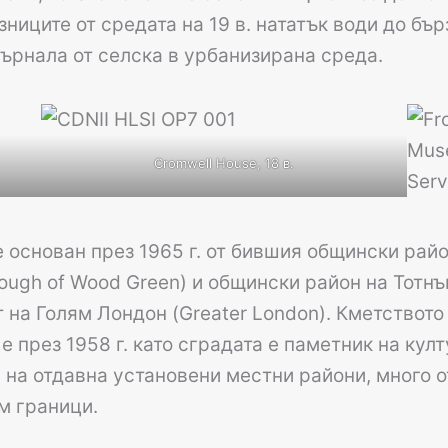
ниците от средата на 19 в. нататък води до бър
върнала от селска в урбанизирана среда.
Cromwell House, 18 в.
 основан през 1965 г. от бившия общински район
ough of Wood Green) и общински район на Тотнъм
 на Голям Лондон (Greater London). Кметството 
е през 1958 г. като сградата е паметник на кул
 на отдавна установени местни райони, много о
м граници.