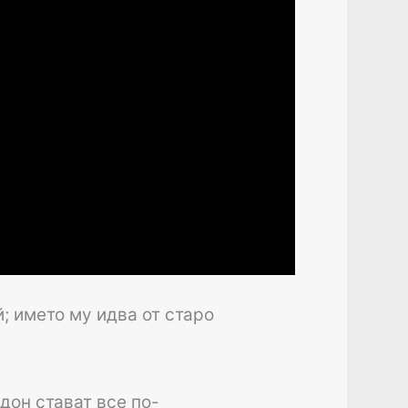
; името му идва от старо
дон стават все по-