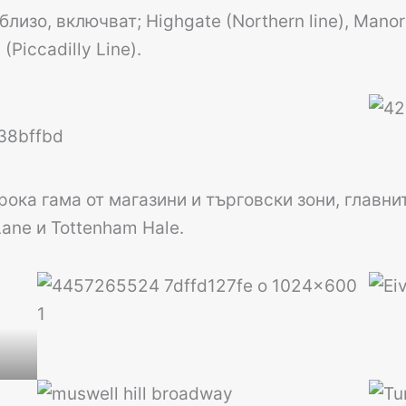
зо, включват; Highgate (Northern line), Manor H
(Piccadilly Line).
ка гама от магазини и търговски зони, главнит
Lane и Tottenham Hale.