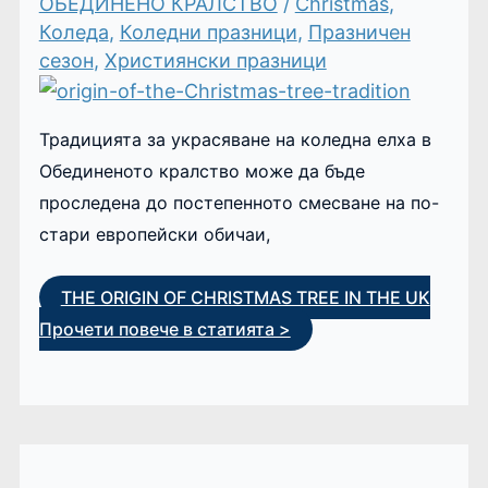
ОБЕДИНЕНО КРАЛСТВО
/
Christmas
,
Коледа
,
Коледни празници
,
Празничен
сезон
,
Християнски празници
Традицията за украсяване на коледна елха в
Обединеното кралство може да бъде
проследена до постепенното смесване на по-
стари европейски обичаи,
THE ORIGIN OF CHRISTMAS TREE IN THE UK
Прочети повече в статията >