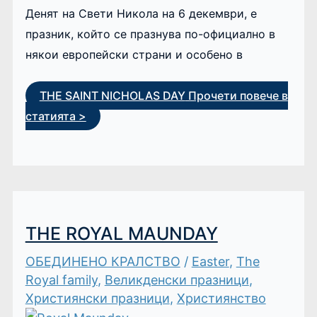
Денят на Свети Никола на 6 декември, е
празник, който се празнува по-официално в
някои европейски страни и особено в
THE SAINT NICHOLAS DAY
Прочети повече в
статията >
THE ROYAL MAUNDAY
ОБЕДИНЕНО КРАЛСТВО
/
Easter
,
The
Royal family
,
Великденски празници
,
Християнски празници
,
Християнство