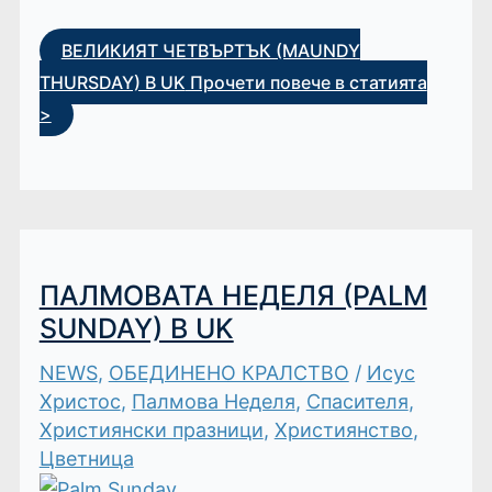
ВЕЛИКИЯТ ЧЕТВЪРТЪК (MAUNDY
THURSDAY) В UK
Прочети повече в статията
>
ПАЛМОВАТА НЕДЕЛЯ (PALM
SUNDAY) В UK
NEWS
,
ОБЕДИНЕНО КРАЛСТВО
/
Исус
Христос
,
Палмова Неделя
,
Спасителя
,
Християнски празници
,
Християнство
,
Цветница