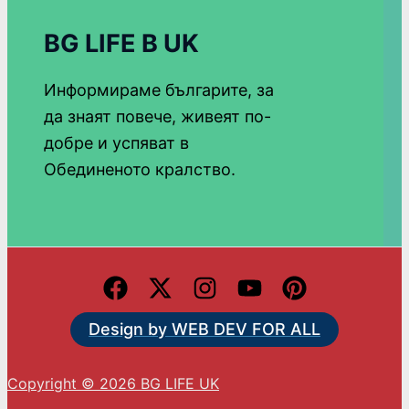
BG LIFE В UK
Информираме българите, за
да знаят повече, живеят по-
добре и успяват в
Обединеното кралство.
Design by WEB DEV FOR ALL
Copyright © 2026 BG LIFE UK