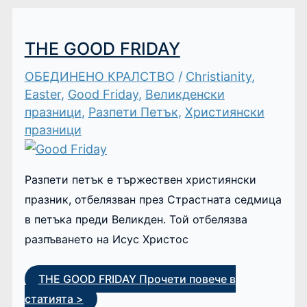
THE GOOD FRIDAY
ОБЕДИНЕНО КРАЛСТВО
/
Christianity
,
Easter
,
Good Friday
,
Великденски
празници
,
Разпети Петък
,
Християнски
празници
Разпети петък е тържествен християнски
празник, отбелязван през Страстната седмица
в петъка преди Великден. Той отбелязва
разпъването на Исус Христос
THE GOOD FRIDAY
Прочети повече в
статията >