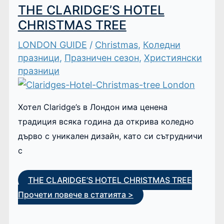
THE CLARIDGE’S HOTEL
CHRISTMAS TREE
LONDON GUIDE
/
Christmas
,
Коледни
празници
,
Празничен сезон
,
Християнски
празници
Хотел Claridge’s в Лондон има ценена
традиция всяка година да открива коледно
дърво с уникален дизайн, като си сътрудничи
с
THE CLARIDGE’S HOTEL CHRISTMAS TREE
Прочети повече в статията >