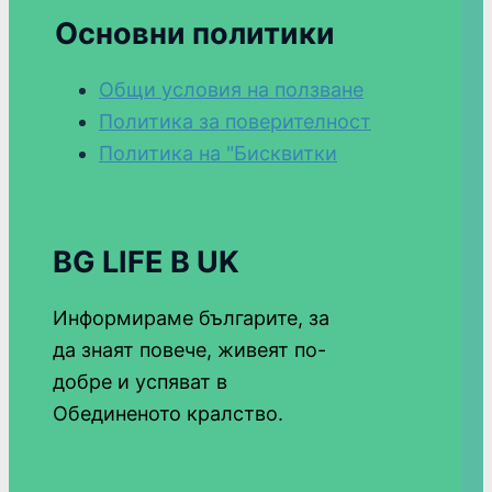
Основни политики
Общи условия на ползване
Политика за поверителност
Политика на "Бисквитки
BG LIFE В UK
Информираме българите, за
да знаят повече, живеят по-
добре и успяват в
Обединеното кралство.