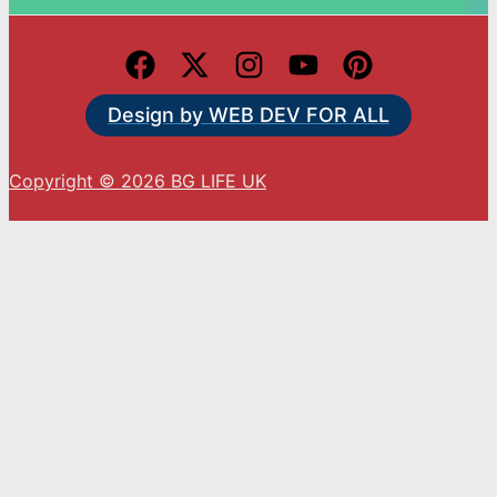
Design by WEB DEV FOR ALL
Copyright © 2026 BG LIFE UK
С натискането на „Приемам“ вие се съгласявате
с използването на ВСИЧКИ бисквитки.
Cookie settings
ACCEPT
Close
Privacy Overview