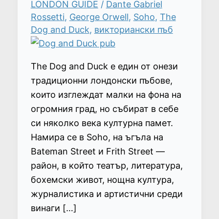
LONDON GUIDE
/
Dante Gabriel
Rossetti
,
George Orwell
,
Soho
,
The
Dog and Duck
,
викториански пъб
The Dog and Duck е един от онези
традиционни лондонски пъбове,
които изглеждат малки на фона на
огромния град, но събират в себе
си няколко века културна памет.
Намира се в Soho, на ъгъла на
Bateman Street и Frith Street —
район, в който театър, литература,
бохемски живот, нощна култура,
журналистика и артистични среди
винаги […]