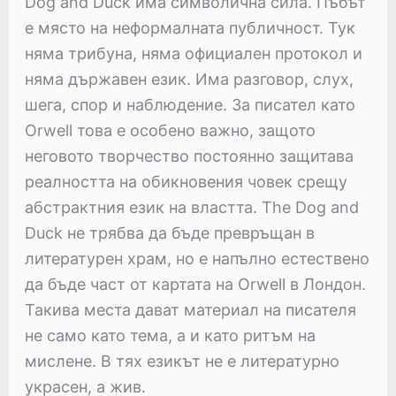
Dog and Duck има символична сила. Пъбът
е място на неформалната публичност. Тук
няма трибуна, няма официален протокол и
няма държавен език. Има разговор, слух,
шега, спор и наблюдение. За писател като
Orwell това е особено важно, защото
неговото творчество постоянно защитава
реалността на обикновения човек срещу
абстрактния език на властта. The Dog and
Duck не трябва да бъде превръщан в
литературен храм, но е напълно естествено
да бъде част от картата на Orwell в Лондон.
Такива места дават материал на писателя
не само като тема, а и като ритъм на
мислене. В тях езикът не е литературно
украсен, а жив.