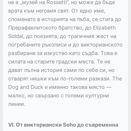
не е „музей на Rossetti“, но може да бъде
врата към неговия свят. От едно име,
споменато в историята на пъба, се стига до
Прерафаелитското братство, до Elizabeth
Siddal, до поезията, до трагичния жест на
погребаните ръкописи и до викторианското
разбиране за изкуство като съдба. Това е
силата на старите градски места. Те не
дават пълна история сами по себе си, но
отварят нишки към по-големи разкази. The
Dog and Duck е именно такова място —
малко, но свързано с големи културни
линии.
VI. От викториански Soho до съвременна