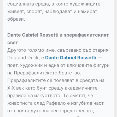
социалната среда, в която художниците
живеят, спорят, наблюдават и намират
образи.
Dante Gabriel Rossetti и прерафаелитският
свят
Другото голямо име, свързвано със стария
Dog and Duck, е
Dante Gabriel Rossetti
—
поет, художник и една от ключовите фигури
на Прерафаелитското братство.
Прерафаелитите се появяват в средата на
XIX век като бунт срещу академичните
правила на изкуството. Те смятат, че
живописта след Рафаело е изгубила част
от своята духовна непосредственост,