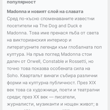
популярност
Madonna и новият слой на славата
Сред по-късно споменаваните известни
посетители на The Dog and Duck е
Madonna. Това име пренася пъба от света
на викторианския интериор и
литературните легенди към глобалната поп
култура. На пръв поглед Madonna стои
далеч от Orwell, Constable и Rossetti, но
точно това показва особената сила на
Soho. Кварталът винаги събира различни
форми на културна публичност. През XIX
век това са художници, поети и театрални
среди; през XX век — писатели,
журналисти, музиканти и нощен живот; в