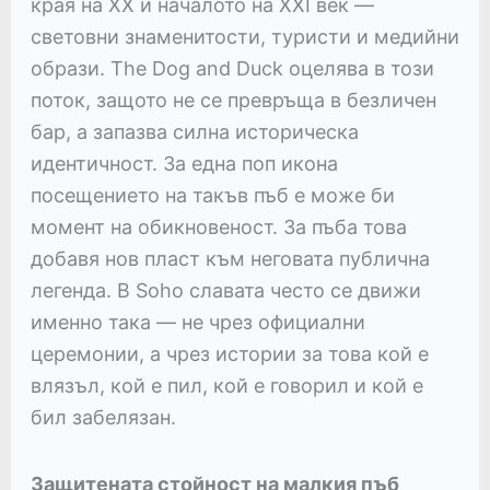
края на XX и началото на XXI век —
световни знаменитости, туристи и медийни
образи. The Dog and Duck оцелява в този
поток, защото не се превръща в безличен
бар, а запазва силна историческа
идентичност. За една поп икона
посещението на такъв пъб е може би
момент на обикновеност. За пъба това
добавя нов пласт към неговата публична
легенда. В Soho славата често се движи
именно така — не чрез официални
церемонии, а чрез истории за това кой е
влязъл, кой е пил, кой е говорил и кой е
бил забелязан.
Защитената стойност на малкия пъб