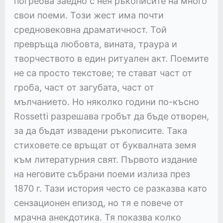
погребва заедно с нея ръкописите на много
свои поеми. Този жест има почти
средновековна драматичност. Той
превръща любовта, вината, траура и
творчеството в един ритуален акт. Поемите
не са просто текстове; те стават част от
гроба, част от загубата, част от
мълчанието. Но няколко години по-късно
Rossetti разрешава гробът да бъде отворен,
за да бъдат извадени ръкописите. Така
стиховете се връщат от буквалната земя
към литературния свят. Първото издание
на неговите събрани поеми излиза през
1870 г. Тази история често се разказва като
сензационен епизод, но тя е повече от
мрачна анекдотика. Тя показва колко