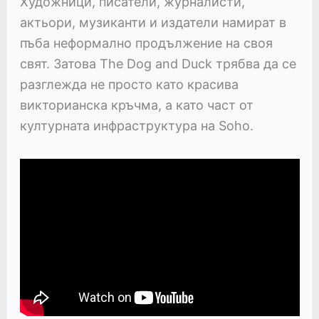
Художници, писатели, журналисти,
актьори, музиканти и издатели намират в
пъба неформално продължение на своя
свят. Затова The Dog and Duck трябва да се
разглежда не просто като красива
викторианска кръчма, а като част от
културната инфраструктура на Soho.