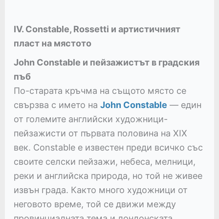
IV. Constable, Rossetti и артистичният
пласт на мястото
John Constable и пейзажистът в градския
пъб
По-старата кръчма на същото място се
свързва с името на
John Constable
— един
от големите английски художници-
пейзажисти от първата половина на XIX
век. Constable е известен преди всичко със
своите селски пейзажи, небеса, мелници,
реки и английска природа, но той не живее
извън града. Както много художници от
неговото време, той се движи между
провинциалната тема и лондонската