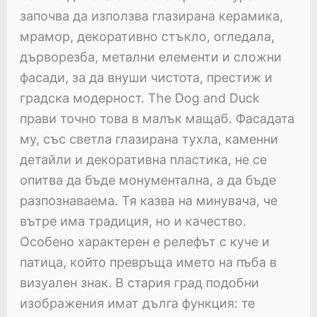
започва да използва глазирана керамика,
мрамор, декоративно стъкло, огледала,
дърворезба, метални елементи и сложни
фасади, за да внуши чистота, престиж и
градска модерност. The Dog and Duck
прави точно това в малък мащаб. Фасадата
му, със светла глазирана тухла, каменни
детайли и декоративна пластика, не се
опитва да бъде монументална, а да бъде
разпознаваема. Тя казва на минувача, че
вътре има традиция, но и качество.
Особено характерен е релефът с куче и
патица, който превръща името на пъба в
визуален знак. В стария град подобни
изображения имат дълга функция: те