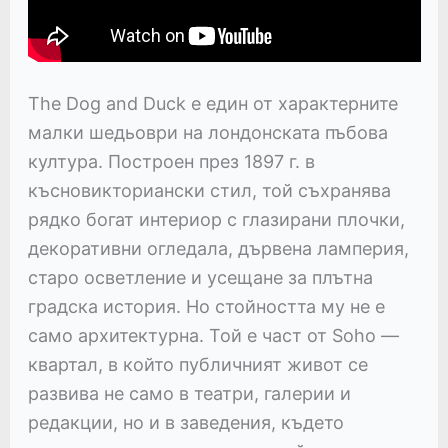
The Dog and Duck е един от характерните
малки шедьоври на лондонската пъбова
култура. Построен през 1897 г. в
късновикториански стил, той съхранява
рядко богат интериор с глазирани плочки,
декоративни огледала, дървена ламперия,
старо осветление и усещане за плътна
градска история. Но стойността му не е
само архитектурна. Той е част от Soho —
квартал, в който публичният живот се
развива не само в театри, галерии и
редакции, но и в заведения, където