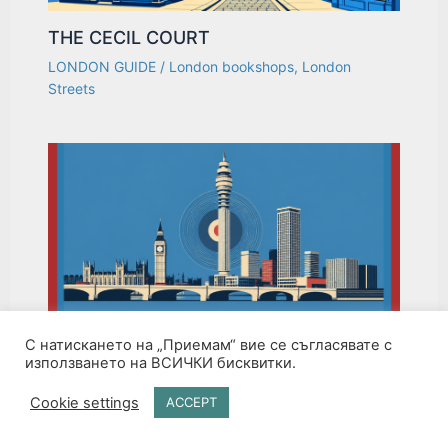
THE CECIL COURT
LONDON GUIDE
/
London bookshops
,
London
Streets
LONDON ПРЕЗ СЕДМОТО
С натискането на „Приемам“ вие се съгласявате с
ДЕСЕТИЛЕТИЕ НА XX ВЕК (1960-1970)
използването на ВСИЧКИ бисквитки.
HISTORY
,
LONDON GUIDE
/
Carnaby street
,
Cookie settings
ACCEPT
Swinging London
,
Лондон 1960-1970
,
младежка
култура
,
многоетнически Лондон
,
модернистична