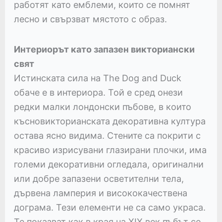
работят като емблеми, които се помнят
лесно и свързват мястото с образ.
Интериорът като запазен викториански
свят
Истинската сила на The Dog and Duck
обаче е в интериора. Той е сред онези
редки малки лондонски пъбове, в които
късновикторианската декоративна култура
остава ясно видима. Стените са покрити с
красиво изрисувани глазирани плочки, има
големи декоративни огледала, оригинални
или добре запазени осветителни тела,
дървена ламперия и висококачествена
дограма. Тези елементи не са само украса.
Те показват как в края на XIX век пъбът се