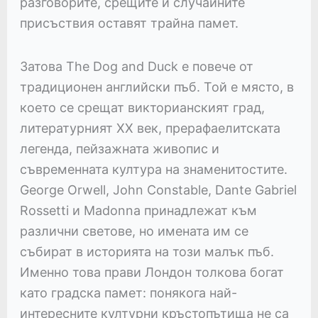
разговорите, срещите и случайните
присъствия оставят трайна памет.
Затова The Dog and Duck е повече от
традиционен английски пъб. Той е място, в
което се срещат викторианският град,
литературният XX век, прерафаелитската
легенда, пейзажната живопис и
съвременната култура на знаменитостите.
George Orwell, John Constable, Dante Gabriel
Rossetti и Madonna принадлежат към
различни светове, но имената им се
събират в историята на този малък пъб.
Именно това прави Лондон толкова богат
като градска памет: понякога най-
интересните културни кръстопътища не са