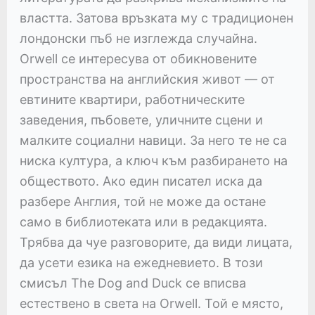
властта. Затова връзката му с традиционен
лондонски пъб не изглежда случайна.
Orwell се интересува от обикновените
пространства на английския живот — от
евтините квартири, работническите
заведения, пъбовете, уличните сцени и
малките социални навици. За него те не са
ниска култура, а ключ към разбирането на
обществото. Ако един писател иска да
разбере Англия, той не може да остане
само в библиотеката или в редакцията.
Трябва да чуе разговорите, да види лицата,
да усети езика на ежедневието. В този
смисъл The Dog and Duck се вписва
естествено в света на Orwell. Той е място,