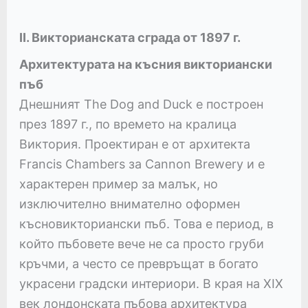
II. Викторианската сграда от 1897 г.
Архитектурата на късния викториански
пъб
Днешният The Dog and Duck е построен
през 1897 г., по времето на кралица
Виктория. Проектиран е от архитекта
Francis Chambers за Cannon Brewery и е
характерен пример за малък, но
изключително внимателно оформен
късновикториански пъб. Това е период, в
който пъбовете вече не са просто груби
кръчми, а често се превръщат в богато
украсени градски интериори. В края на XIX
век лондонската пъбова архитектура