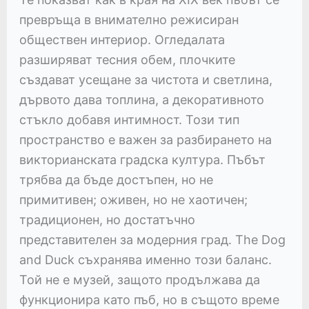
превръща в внимателно режисиран
обществен интериор. Огледалата
разширяват тесния обем, плочките
създават усещане за чистота и светлина,
дървото дава топлина, а декоративното
стъкло добавя интимност. Този тип
пространство е важен за разбирането на
викторианската градска култура. Пъбът
трябва да бъде достъпен, но не
примитивен; оживен, но не хаотичен;
традиционен, но достатъчно
представителен за модерния град. The Dog
and Duck съхранява именно този баланс.
Той не е музей, защото продължава да
функционира като пъб, но в същото време