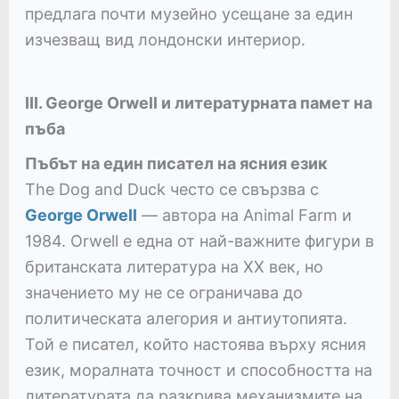
предлага почти музейно усещане за един
изчезващ вид лондонски интериор.
III. George Orwell и литературната памет на
пъба
Пъбът на един писател на ясния език
The Dog and Duck често се свързва с
George Orwell
— автора на Animal Farm и
1984. Orwell е една от най-важните фигури в
британската литература на XX век, но
значението му не се ограничава до
политическата алегория и антиутопията.
Той е писател, който настоява върху ясния
език, моралната точност и способността на
литературата да разкрива механизмите на