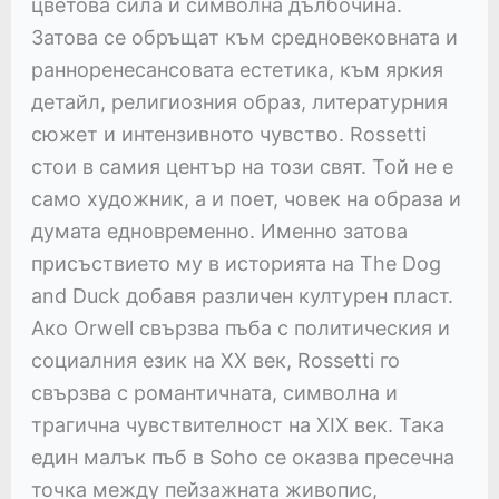
цветова сила и символна дълбочина.
Затова се обръщат към средновековната и
ранноренесансовата естетика, към яркия
детайл, религиозния образ, литературния
сюжет и интензивното чувство. Rossetti
стои в самия център на този свят. Той не е
само художник, а и поет, човек на образа и
думата едновременно. Именно затова
присъствието му в историята на The Dog
and Duck добавя различен културен пласт.
Ако Orwell свързва пъба с политическия и
социалния език на XX век, Rossetti го
свързва с романтичната, символна и
трагична чувствителност на XIX век. Така
един малък пъб в Soho се оказва пресечна
точка между пейзажната живопис,