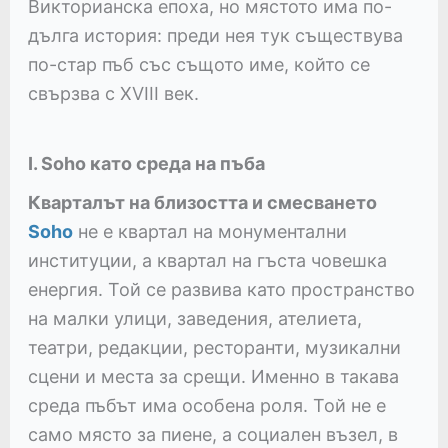
Викторианска епоха, но мястото има по-
дълга история: преди нея тук съществува
по-стар пъб със същото име, който се
свързва с XVIII век.
I. Soho като среда на пъба
Кварталът на близостта и смесването
Soho
не е квартал на монументални
институции, а квартал на гъста човешка
енергия. Той се развива като пространство
на малки улици, заведения, ателиета,
театри, редакции, ресторанти, музикални
сцени и места за срещи. Именно в такава
среда пъбът има особена роля. Той не е
само място за пиене, а социален възел, в