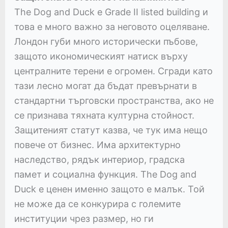
The Dog and Duck е Grade II listed building и
това е много важно за неговото оцеляване.
Лондон губи много исторически пъбове,
защото икономическият натиск върху
централните терени е огромен. Сгради като
тази лесно могат да бъдат превърнати в
стандартни търговски пространства, ако не
се признава тяхната културна стойност.
Защитеният статут казва, че тук има нещо
повече от бизнес. Има архитектурно
наследство, рядък интериор, градска
памет и социална функция. The Dog and
Duck е ценен именно защото е малък. Той
не може да се конкурира с големите
институции чрез размер, но ги