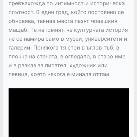
превъзхожда по интимност и историческа
плътност. В един град, който постоянно се
обновява, такива места пазят човешкия
мащаб. Те напомнят, че културната история
не се намира само в музеи, университети и
галерии. Понякога тя стои в ъглов пъб, в
плочка на стената, в огледало, в старо име
и в разказ за писател, художник или
певица, която някога е минала оттам.