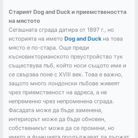
Старият Dog and Duck и приемствеността
на мястото
Сегашната сграда датира от 1897 г., но
историята на името
Dog and Duck
на това
място е по-стара. Още преди
късновикторианското преустройство тук
съществува пъб, който носи същото име и
се свързва поне с XVIII век. Това е важно,
защото много лондонски пъбове живеят
чрез приемственост на адреса, а не
непременно чрез непроменена сграда.
Фасадата може да бъде заменена,
интериорът може да бъде обновен,
собственикът може да се промени, но
името и функцията продължават да държат