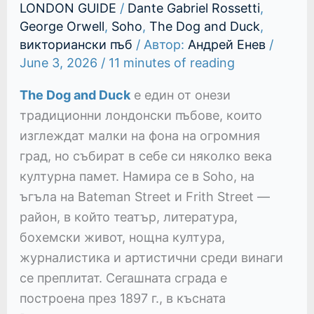
LONDON GUIDE
/
Dante Gabriel Rossetti
,
George Orwell
,
Soho
,
The Dog and Duck
,
викториански пъб
/ Автор:
Андрей Енев
/
June 3, 2026
/
11 minutes of reading
The Dog and Duck
е един от онези
традиционни лондонски пъбове, които
изглеждат малки на фона на огромния
град, но събират в себе си няколко века
културна памет. Намира се в Soho, на
ъгъла на Bateman Street и Frith Street —
район, в който театър, литература,
бохемски живот, нощна култура,
журналистика и артистични среди винаги
се преплитат. Сегашната сграда е
построена през 1897 г., в късната