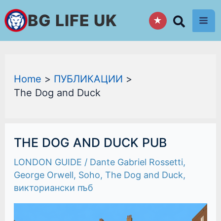
Skip
BG LIFE UK
★
to
content
Home
ПУБЛИКАЦИИ
The Dog and Duck
THE
THE DOG AND DUCK PUB
DOG
AND
LONDON GUIDE
/
Dante Gabriel Rossetti
,
DUCK
PUB
George Orwell
,
Soho
,
The Dog and Duck
,
викториански пъб