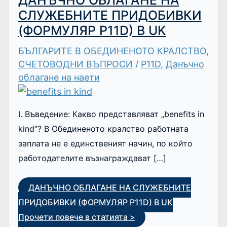
ДАНЪЧНО ОБЛАГАНЕ НА
СЛУЖЕБНИТЕ ПРИДОБИВКИ
(ФОРМУЛЯР P11D) В UK
БЪЛГАРИТЕ В ОБЕДИНЕНОТО КРАЛСТВО
,
СЧЕТОВОДНИ ВЪПРОСИ
/
P11D
,
Данъчно
облагане на наети
I. Въведение: Какво представляват „benefits in
kind“? В Обединеното кралство работната
заплата не е единственият начин, по който
работодателите възнаграждават […]
ДАНЪЧНО ОБЛАГАНЕ НА СЛУЖЕБНИТЕ
ПРИДОБИВКИ (ФОРМУЛЯР P11D) В UK
Прочети повече в статията >