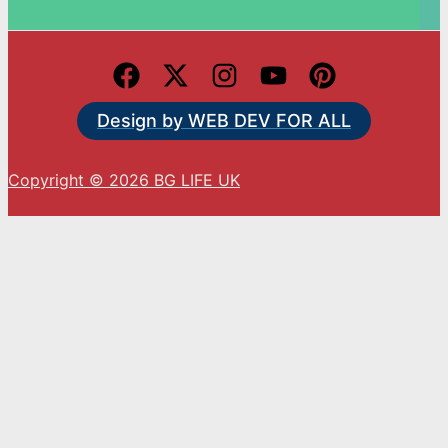
Design by WEB DEV FOR ALL
Copyright © 2026 BG LIFE UK
С натискането на „Приемам“ вие се съгласявате
с използването на ВСИЧКИ бисквитки.
Cookie settings
ACCEPT
Close