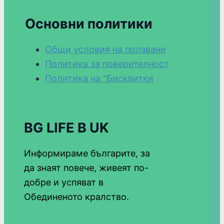
Основни политики
Общи условия на ползване
Политика за поверителност
Политика на "Бисквитки
BG LIFE В UK
Информираме българите, за
да знаят повече, живеят по-
добре и успяват в
Обединеното кралство.