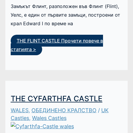
Замъкът Флинт, разположен във Флинт (Flint),
Уелс, е един от първите замъци, построени от
крал Edward I по време на
THE FLINT CASTLE
Прочети повече в
статията >
THE CYFARTHFA CASTLE
WALES
,
ОБЕДИНЕНО КРАЛСТВО
/
UK
Castles
,
Wales Castles