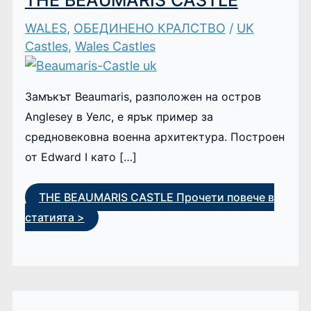
THE BEAUMARIS CASTLE
WALES
,
ОБЕДИНЕНО КРАЛСТВО
/
UK
Castles
,
Wales Castles
Замъкът Beaumaris, разположен на остров
Anglesey в Уелс, е ярък пример за
средновековна военна архитектура. Построен
от Edward I като […]
THE BEAUMARIS CASTLE
Прочети повече в
статията >