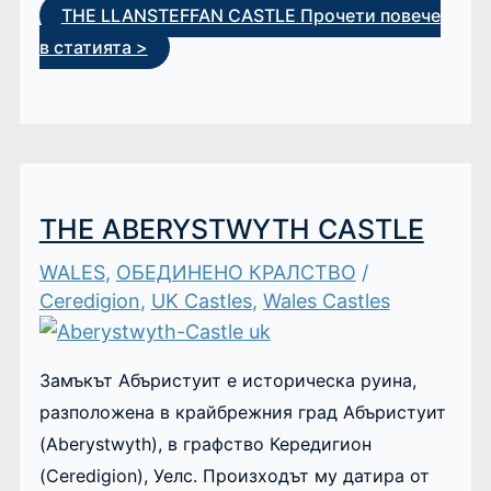
THE LLANSTEFFAN CASTLE
Прочети повече
в статията >
THE ABERYSTWYTH CASTLE
WALES
,
ОБЕДИНЕНО КРАЛСТВО
/
Ceredigion
,
UK Castles
,
Wales Castles
Замъкът Абъристуит е историческа руина,
разположена в крайбрежния град Абъристуит
(Aberystwyth), в графство Кередигион
(Ceredigion), Уелс. Произходът му датира от