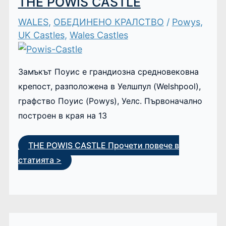
THE POWIS CASTLE
WALES
,
ОБЕДИНЕНО КРАЛСТВО
/
Powys
,
UK Castles
,
Wales Castles
Замъкът Поуис е грандиозна средновековна
крепост, разположена в Уелшпул (Welshpool),
графство Поуис (Powys), Уелс. Първоначално
построен в края на 13
THE POWIS CASTLE
Прочети повече в
статията >