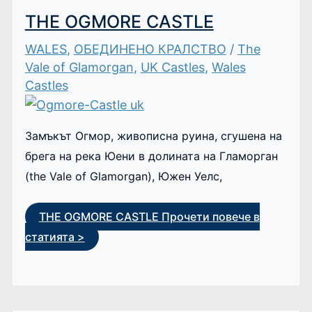
THE OGMORE CASTLE
WALES
,
ОБЕДИНЕНО КРАЛСТВО
/
The
Vale of Glamorgan
,
UK Castles
,
Wales
Castles
Замъкът Огмор, живописна руина, сгушена на
брега на река Юени в долината на Гламорган
(the Vale of Glamorgan), Южен Уелс,
THE OGMORE CASTLE
Прочети повече в
статията >