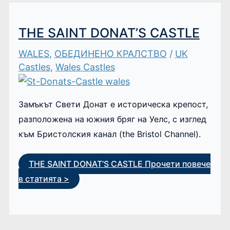
THE SAINT DONAT’S CASTLE
WALES
,
ОБЕДИНЕНО КРАЛСТВО
/
UK
Castles
,
Wales Castles
Замъкът Свети Донат е историческа крепост,
разположена на южния бряг на Уелс, с изглед
към Бристолския канал (the Bristol Channel).
THE SAINT DONAT’S CASTLE
Прочети повече
в статията >