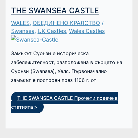
THE SWANSEA CASTLE
WALES
,
ОБЕДИНЕНО КРАЛСТВО
/
Swansea
,
UK Castles
,
Wales Castles
Замъкът Суонзи е историческа
забележителност, разположена в сърцето на
Суонзи (Swansea), Уелс. Първоначално
замъкът е построен през 1106 г. от
THE SWANSEA CASTLE
Прочети повече в
статията >