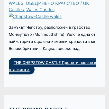
WALES
,
ОБЕДИНЕНО КРАЛСТВО
/
UK
Castles
,
Wales Castles
Замъкът Чепстоу, разположен в графство
Монмутшър (Monmouthshire), Уелс, е една от
най-старите оцелели каменни крепости във
Великобритания. Кацнал високо над
THE CHEPSTOW CASTLE
Прочети повече в
статията >