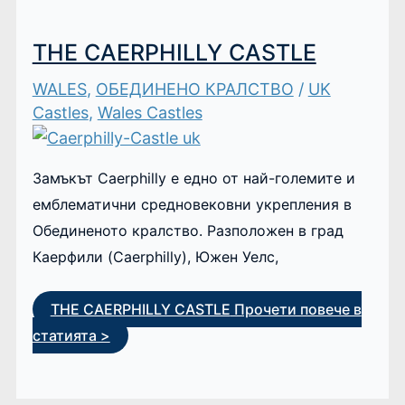
THE CAERPHILLY CASTLE
WALES
,
ОБЕДИНЕНО КРАЛСТВО
/
UK
Castles
,
Wales Castles
Замъкът Caerphilly е едно от най-големите и
емблематични средновековни укрепления в
Обединеното кралство. Разположен в град
Каерфили (Caerphilly), Южен Уелс,
THE CAERPHILLY CASTLE
Прочети повече в
статията >