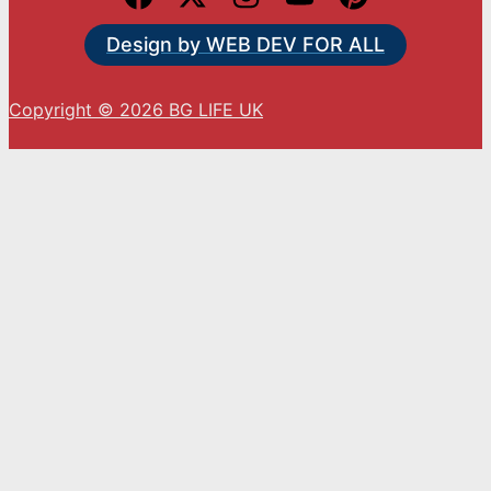
Design by WEB DEV FOR ALL
Copyright © 2026 BG LIFE UK
С натискането на „Приемам“ вие се съгласявате
с използването на ВСИЧКИ бисквитки.
Cookie settings
ACCEPT
Close
Privacy Overview
This website uses cookies to improve your