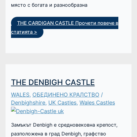
място с богата и разнообразна
THE CARDIGAN CASTLE
Прочети повече в
статията >
THE DENBIGH CASTLE
WALES
,
ОБЕДИНЕНО КРАЛСТВО
/
Denbighshire
,
UK Castles
,
Wales Castles
Замъкът Denbigh е средновековна крепост,
разположена в град Denbigh, графство