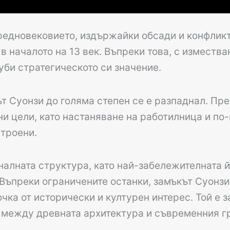
редновековието, издържайки обсади и конфликт
 в началото на 13 век. Въпреки това, с изместв
уби стратегическото си значение.
 Суонзи до голяма степен се е разпаднал. През 
ни цели, като настаняване на работилница и по-
строени.
налната структура, като най-забележителната й
к. Въпреки ограничените останки, замъкът Суонз
очка от исторически и културен интерес. Той е 
 между древната архитектура и съвременния г