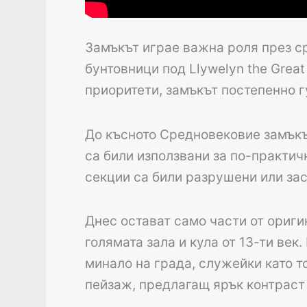
Замъкът играе важна роля през с
бунтовници под Llywelyn the Great
приоритети, замъкът постепенно г
До късното Средновековие замъкът
са били използвани за по-практич
секции са били разрушени или за
Днес остават само части от ориги
голямата зала и кула от 13-ти ве
минало на града, служейки като т
пейзаж, предлагащ ярък контраст