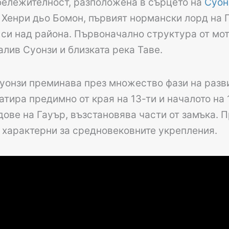
бележителност, разположена в сърцето на
Суон
т Хенри дьо Бомон, първият нормански лорд на 
си над района. Първоначално структура от мот 
лив Суонзи и близката река Таве.
Суонзи преминава през множество фази на разв
тира предимно от края на 13-ти и началото на 
дове на Гауър, възстановява части от замъка. 
 характерни за средновековните укрепления.