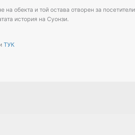
е на обекта и той остава отворен за посетители
атата история на Суонзи.
ни
ТУК