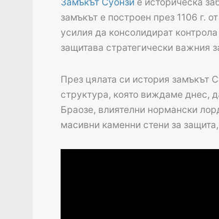
Замъкът Суонзи
е историческа за
замъкът е построен през 1106 г. о
усилия да консолидират контрола 
защитава стратегически важния за
През цялата си история замъкът 
структура, която виждаме днес, да
Браозе, влиятелни нормански лор
масивни каменни стени за защита,