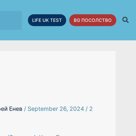
LIFE UK TEST
BG ПОСОЛСТВО
рей Енев
/
September 26, 2024
/
2