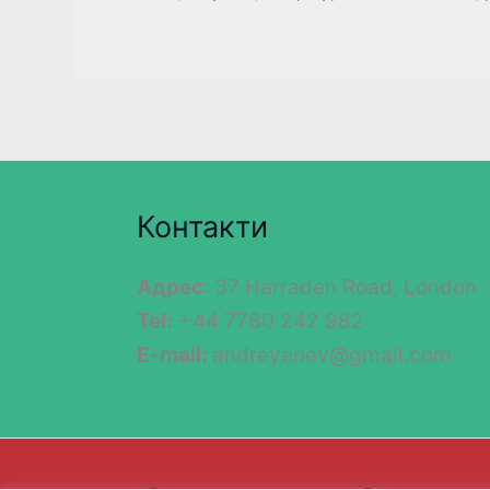
Контакти
Адрес
: 37 Harraden Road, London
Tel:
+44 7780 242 982
E-mail:
andreyenev@gmail.com