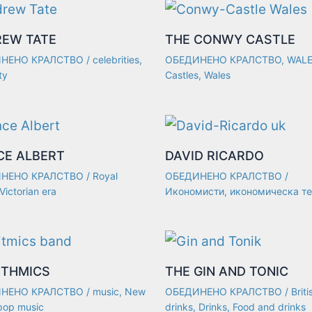
EW TATE
THE CONWY CASTLE
НЕНО КРАЛСТВО
/
celebrities
,
ОБЕДИНЕНО КРАЛСТВО
,
WAL
ty
Castles
,
Wales
CE ALBERT
DAVID RICARDO
НЕНО КРАЛСТВО
/
Royal
ОБЕДИНЕНО КРАЛСТВО
/
Victorian era
Икономисти
,
икономическа т
THMICS
THE GIN AND TONIC
НЕНО КРАЛСТВО
/
music
,
New
ОБЕДИНЕНО КРАЛСТВО
/
Briti
pop music
drinks
,
Drinks
,
Food and drinks