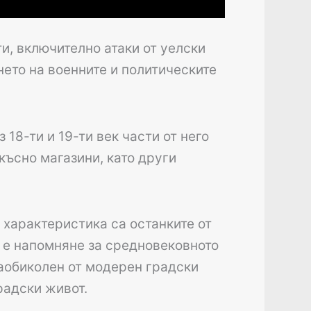
и, включително атаки от уелски
ането на военните и политическите
18-ти и 19-ти век части от него
късно магазини, като други
 характеристика са останките от
и е напомняне за средновековното
заобиколен от модерен градски
радски живот.