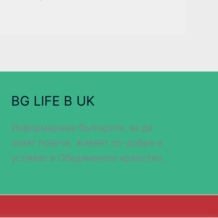
BG LIFE В UK
Информираме българите, за да
знаят повече, живеят по-добре и
успяват в Обединеното кралство.