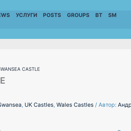
EWS
УСЛУГИ
POSTS
GROUPS
BT
SM
SWANSEA CASTLE
E
Swansea
,
UK Castles
,
Wales Castles
/ Автор:
Анд