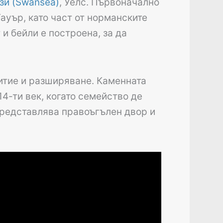
зи (Swansea)
, Уелс. Първоначално
Гауър, като част от норманските
и бейли е построена, за да
итие и разширяване. Каменната
14-ти век, когато семейство де
Представлява правоъгълен двор и