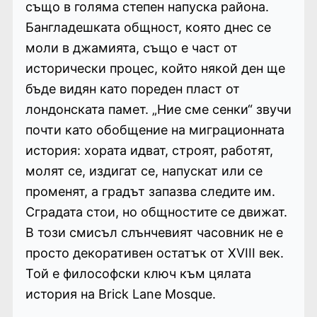
също в голяма степен напуска района.
Бангладешката общност, която днес се
моли в джамията, също е част от
исторически процес, който някой ден ще
бъде видян като пореден пласт от
лондонската памет. „Ние сме сенки“ звучи
почти като обобщение на миграционната
история: хората идват, строят, работят,
молят се, издигат се, напускат или се
променят, а градът запазва следите им.
Сградата стои, но общностите се движат.
В този смисъл слънчевият часовник не е
просто декоративен остатък от XVIII век.
Той е философски ключ към цялата
история на Brick Lane Mosque.