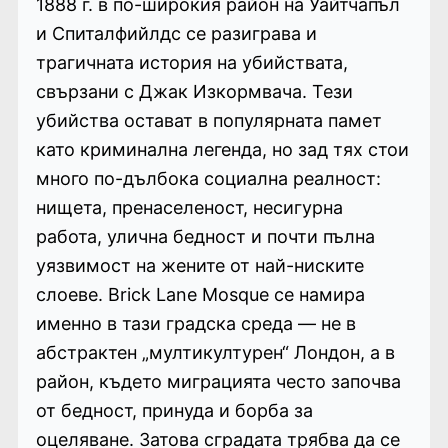
1888 г. в по-широкия район на Уайтчапъл
и Спиталфийлдс се разиграва и
трагичната история на убийствата,
свързани с Джак Изкормвача. Тези
убийства остават в популярната памет
като криминална легенда, но зад тях стои
много по-дълбока социална реалност:
нищета, пренаселеност, несигурна
работа, улична бедност и почти пълна
уязвимост на жените от най-ниските
слоеве. Brick Lane Mosque се намира
именно в тази градска среда — не в
абстрактен „мултикултурен“ Лондон, а в
район, където миграцията често започва
от бедност, принуда и борба за
оцеляване. Затова сградата трябва да се