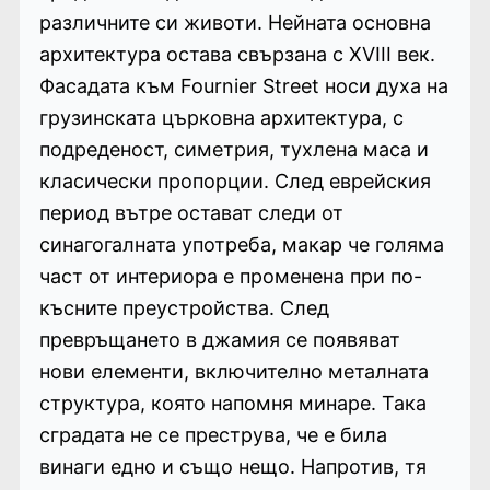
различните си животи. Нейната основна
архитектура остава свързана с XVIII век.
Фасадата към Fournier Street носи духа на
грузинската църковна архитектура, с
подреденост, симетрия, тухлена маса и
класически пропорции. След еврейския
период вътре остават следи от
синагогалната употреба, макар че голяма
част от интериора е променена при по-
късните преустройства. След
превръщането в джамия се появяват
нови елементи, включително металната
структура, която напомня минаре. Така
сградата не се преструва, че е била
винаги едно и също нещо. Напротив, тя