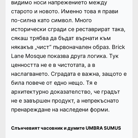
видимо носи напрежението между
старото и новото. Именно това я прави
по-силна като символ. Много
исторически сгради се реставрират така,
сякаш трябва да бъдат върнати към
някакъв „чист“ първоначален образ. Brick
Lane Mosque показва друга логика. Тук
ценността не е в чистотата, а в
наслагването. Сградата е важна, защото е
била повече от едно нещо. Тя е
архитектурно доказателство, че градът
не е завършен продукт, а непрекъснато
пренареждане на наследени форми.
Слънчевият часовник и думите UMBRA SUMUS