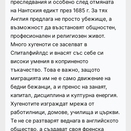
преследвания и особено след отмяната
на Нантския едикт през 1685 г. За тях
Англия предлага не просто убежище, а
възможност да възстановят общностен,
професионален и религиозен живот.
Много хугеноти се заселват в
Спиталфийлдс и внасят със себе си
високи умения в коприненото
тъкачество. Това е важно, защото
миграцията им не е само движение на
бедни бежанци, а и пренос на занаят,
капитал, дисциплина и културна енергия.
Хугенотите изграждат мрежа от
работилници, домове, училища и църкви.
Те не се разтварят веднага в английското
общество, а създават своя френска