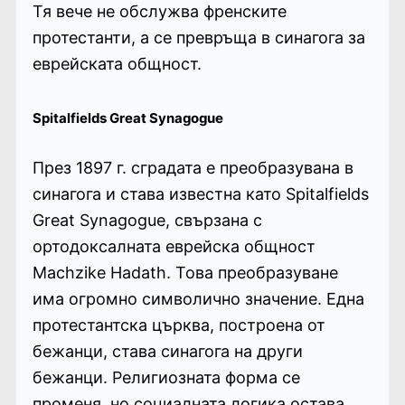
Тя вече не обслужва френските
протестанти, а се превръща в синагога за
еврейската общност.
Spitalfields Great Synagogue
През 1897 г. сградата е преобразувана в
синагога и става известна като Spitalfields
Great Synagogue, свързана с
ортодоксалната еврейска общност
Machzike Hadath. Това преобразуване
има огромно символично значение. Една
протестантска църква, построена от
бежанци, става синагога на други
бежанци. Религиозната форма се
променя, но социалната логика остава