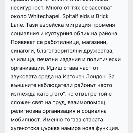
несигурност. Много от тях се заселват
около Whitechapel, Spitalfields и Brick
Lane. Тази еврейска миграция променя
социалния и културния облик на района.
Появяват се работилници, магазини,
синагоги, благотворителни дружества,
училища, печатни издания и политически
организации. Идиш става част от
звуковата среда на Източен Лондон. За
външните наблюдатели районът често
изглежда като „гето“, но отвътре той е
сложен свят на труд, взаимопомощ,
религиозна организация и социална
мобилност. Именно тогава старата
хугенотска църква намира нова функция.