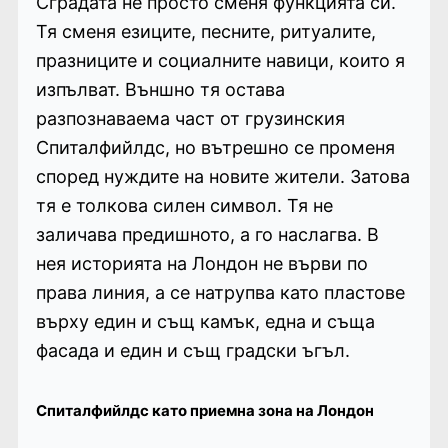
Сградата не просто сменя функцията си.
Тя сменя езиците, песните, ритуалите,
празниците и социалните навици, които я
изпълват. Външно тя остава
разпознаваема част от грузинския
Спиталфийлдс, но вътрешно се променя
според нуждите на новите жители. Затова
тя е толкова силен символ. Тя не
заличава предишното, а го наслагва. В
нея историята на Лондон не върви по
права линия, а се натрупва като пластове
върху един и същ камък, една и съща
фасада и един и същ градски ъгъл.
Спиталфийлдс като приемна зона на Лондон