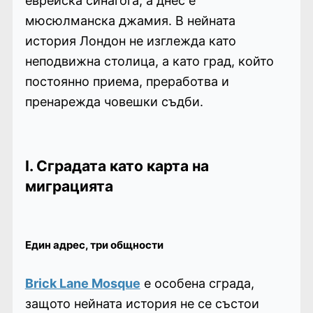
еврейска синагога, а днес е
мюсюлманска джамия. В нейната
история Лондон не изглежда като
неподвижна столица, а като град, който
постоянно приема, преработва и
пренарежда човешки съдби.
I. Сградата като карта на
миграцията
Един адрес, три общности
Brick Lane Mosque
е особена сграда,
защото нейната история не се състои