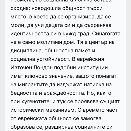
сходна: новодошла общност търси
място, в което да се организира, да се
моли, да учи децата си и да съхранява
идентичността си в чужд град. Синагогата
не е само молитвен дом. Тя е център на
дисциплина, общностна памет и
социална устойчивост. В еврейския
Източен Лондон подобни институции
имат ключово значение, защото помагат
на мигрантите да издържат натиска на
бедността и враждебността. Но, както
при хугенотите, и тук се проявява същият
исторически механизъм. С времето част
от еврейската общност се замогва,
образова се, разширява социалните си