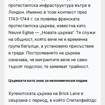
протестантска инфраструктура вътре в
Лондон. Именно в този контекст през
1743–1744 г. се появява френската
протестантска църква, известна като
Neuve Eglise — „Новата църква“. Тя служи
на общност, която вече не е временна
група бегълци, а установено присъствие
в града. Построяването на църква
означава, че мигрантите вече не само
търсят подслон; те заявяват трайност.
Църквата като знак за икономически подем
Хугенотската църква на Brick Lane е
свързана с период, в който Спиталфийлдс