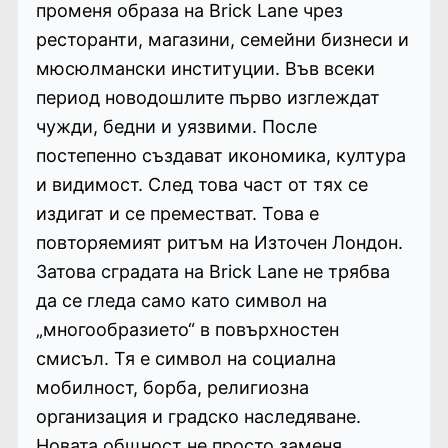
променя образа на Brick Lane чрез
ресторанти, магазини, семейни бизнеси и
мюсюлмански институции. Във всеки
период новодошлите първо изглеждат
чужди, бедни и уязвими. После
постепенно създават икономика, култура
и видимост. След това част от тях се
издигат и се преместват. Това е
повторяемият ритъм на Източен Лондон.
Затова сградата на Brick Lane не трябва
да се гледа само като символ на
„многообразието“ в повърхностен
смисъл. Тя е символ на социална
мобилност, борба, религиозна
организация и градско наследяване.
Новата общност не просто заменя