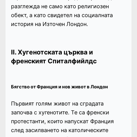
разглежда не само като религиозен
обект, а като свидетел на социалната
история на Източен Лондон.
II. Хугенотската църква и
френският Спиталфийлдс
Бягство от Франция и нов живот в Лондон
Първият голям живот на сградата
започва с хугенотите. Те са френски
протестанти, които напускат Франция
след засилването на католическите