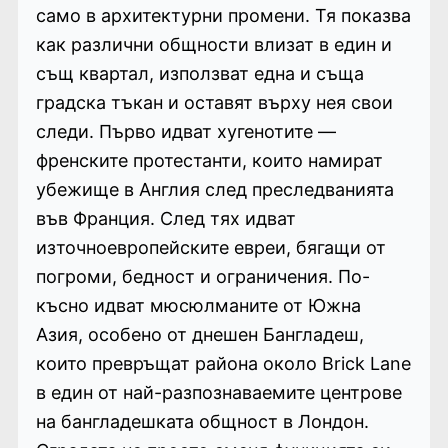
само в архитектурни промени. Тя показва
как различни общности влизат в един и
същ квартал, използват една и съща
градска тъкан и оставят върху нея свои
следи. Първо идват хугенотите —
френските протестанти, които намират
убежище в Англия след преследванията
във Франция. След тях идват
източноевропейските евреи, бягащи от
погроми, бедност и ограничения. По-
късно идват мюсюлманите от Южна
Азия, особено от днешен Бангладеш,
които превръщат района около Brick Lane
в един от най-разпознаваемите центрове
на бангладешката общност в Лондон.