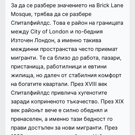
За да се разбере значението на Brick Lane
Mosque, трябва да се разбере
Спиталфийлдс. Това е район на границата
между City of London и по-бедния
Източен Лондон, а именно такива
междинни пространства често приемат
мигранти. Те са близо до работа, пазари,
пристанища, работилници и евтини
жилища, но далеч от стабилния комфорт
на богатите квартали. През XVIII век
Спиталфийлдс привлича хугенотите
заради коприненото тъкачество. През XIX
век районът вече е силно обеднял и
пренаселен, а именно тази бедност го
прави достъпен за нови мигранти. През