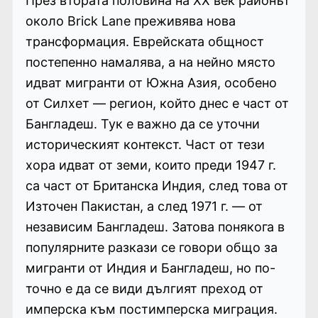
През втората половина на XX век районът
около Brick Lane преживява нова
трансформация. Еврейската общност
постепенно намалява, а на нейно място
идват мигранти от Южна Азия, особено
от Силхет — регион, който днес е част от
Бангладеш. Тук е важно да се уточни
историческият контекст. Част от тези
хора идват от земи, които преди 1947 г.
са част от Британска Индия, след това от
Източен Пакистан, а след 1971 г. — от
независим Бангладеш. Затова понякога в
популярните разкази се говори общо за
мигранти от Индия и Бангладеш, но по-
точно е да се види дългият преход от
имперска към постимперска миграция.