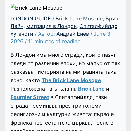
LONDON GUIDE
/
Brick Lane Mosque
,
Брик
Лейн
,
миграция в Лондон
,
Спиталфийлдс
,
хугеноти
/ Автор:
Андрей Енев
/
June 3,
2026
/
11 minutes of reading
В Лондон има много сгради, които пазят
следи от различни епохи, но малко от тях
разказват историята на миграцията така
ясно, както
The Brick Lane Mosque
.
Разположена на ъгъла на
Brick Lane
и
Fournier Street
в Спиталфийлдс, тази
сграда преминава през три големи
религиозни и културни живота: първо е
френска протестантска църква, после е