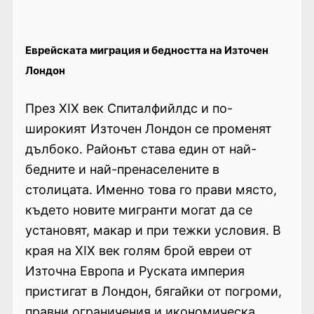
Еврейската миграция и бедността на Източен
Лондон
През XIX век Спиталфийлдс и по-
широкият Източен Лондон се променят
дълбоко. Районът става един от най-
бедните и най-пренаселените в
столицата. Именно това го прави място,
където новите мигранти могат да се
установят, макар и при тежки условия. В
края на XIX век голям брой евреи от
Източна Европа и Руската империя
пристигат в Лондон, бягайки от погроми,
правни ограничения и икономическа