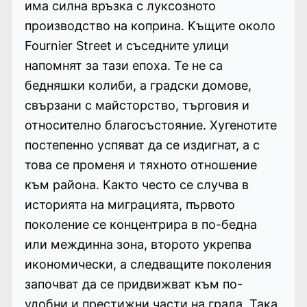
има силна връзка с луксозното
производство на коприна. Къщите около
Fournier Street и съседните улици
напомнят за тази епоха. Те не са
бедняшки колиби, а градски домове,
свързани с майсторство, търговия и
относително благосъстояние. Хугенотите
постепенно успяват да се издигнат, а с
това се променя и тяхното отношение
към района. Както често се случва в
историята на миграцията, първото
поколение се концентрира в по-бедна
или междинна зона, второто укрепва
икономически, а следващите поколения
започват да се придвижват към по-
удобни и престижни части на града. Така