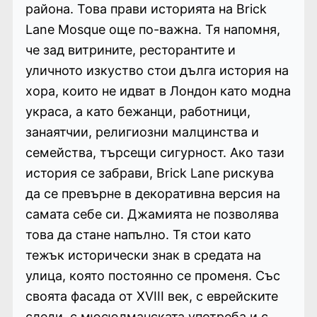
района. Това прави историята на Brick
Lane Mosque още по-важна. Тя напомня,
че зад витрините, ресторантите и
уличното изкуство стои дълга история на
хора, които не идват в Лондон като модна
украса, а като бежанци, работници,
занаятчии, религиозни малцинства и
семейства, търсещи сигурност. Ако тази
история се забрави, Brick Lane рискува
да се превърне в декоративна версия на
самата себе си. Джамията не позволява
това да стане напълно. Тя стои като
тежък исторически знак в средата на
улица, която постоянно се променя. Със
своята фасада от XVIII век, с еврейските
следи, с мюсюлманската употреба и с