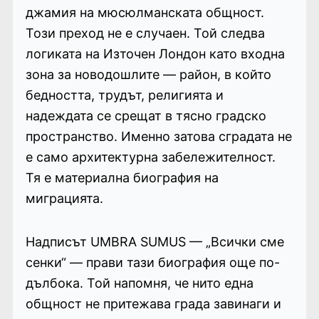
джамия на мюсюлманската общност.
Този преход не е случаен. Той следва
логиката на Източен Лондон като входна
зона за новодошлите — район, в който
бедността, трудът, религията и
надеждата се срещат в тясно градско
пространство. Именно затова сградата не
е само архитектурна забележителност.
Тя е материална биография на
миграцията.
Надписът UMBRA SUMUS — „Всички сме
сенки“ — прави тази биография още по-
дълбока. Той напомня, че нито една
общност не притежава града завинаги и