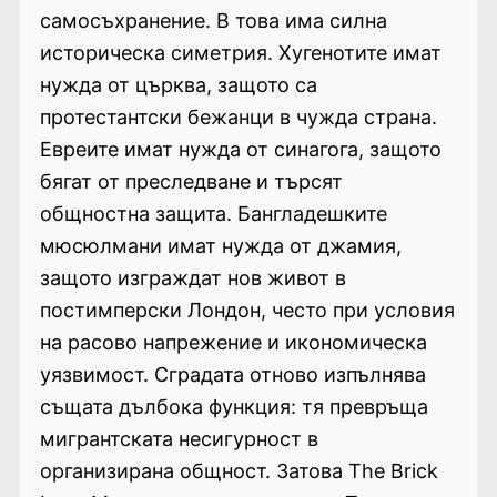
самосъхранение. В това има силна
историческа симетрия. Хугенотите имат
нужда от църква, защото са
протестантски бежанци в чужда страна.
Евреите имат нужда от синагога, защото
бягат от преследване и търсят
общностна защита. Бангладешките
мюсюлмани имат нужда от джамия,
защото изграждат нов живот в
постимперски Лондон, често при условия
на расово напрежение и икономическа
уязвимост. Сградата отново изпълнява
същата дълбока функция: тя превръща
мигрантската несигурност в
организирана общност. Затова The Brick