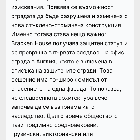
изисквания. Появява се възможност
сградата да бъде разрушена и заменена с
нова стъклено-стоманена конструкция.
Именно тогава става нещо важно:
Bracken House получава защитен статут и
се превръща в първата следвоенна офис
сграда в Англия, която е включена в
списъка на защитените сгради. Това
решение има по-широк смисъл от
спасението на една фасада. То показва,
че следвоенната архитектура вече
започва да се възприема като
наследство. Дълго време обществото
пази предимно средновековни,
грузински, викториански или