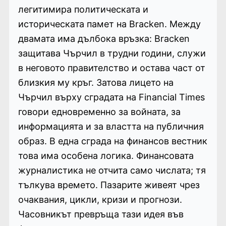
легитимира политическата и
историческата памет на Bracken. Между
двамата има дълбока връзка: Bracken
защитава Чърчил в трудни години, служи
в неговото правителство и остава част от
близкия му кръг. Затова лицето на
Чърчил върху сградата на Financial Times
говори едновременно за войната, за
информацията и за властта на публичния
образ. В една сграда на финансов вестник
това има особена логика. Финансовата
журналистика не отчита само числата; тя
тълкува времето. Пазарите живеят чрез
очаквания, цикли, кризи и прогнози.
Часовникът превръща тази идея във