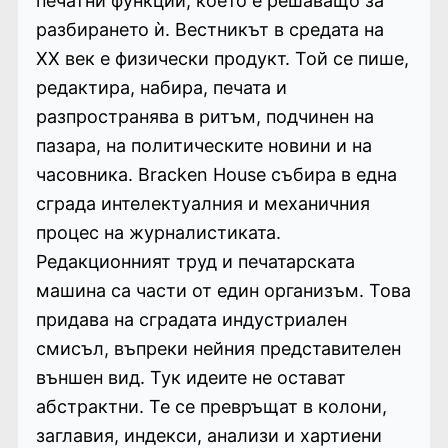
печатни функции, което е решаващо за
разбирането ѝ. Вестникът в средата на
XX век е физически продукт. Той се пише,
редактира, набира, печата и
разпространява в ритъм, подчинен на
пазара, на политическите новини и на
часовника. Bracken House събира в една
сграда интелектуалния и механичния
процес на журналистиката.
Редакционният труд и печатарската
машина са части от един организъм. Това
придава на сградата индустриален
смисъл, въпреки нейния представителен
външен вид. Тук идеите не остават
абстрактни. Те се превръщат в колони,
заглавия, индекси, анализи и хартиени