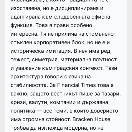
изоставена, но е дисциплинирана и
адаптирана към следвоенната офисна
функция. Това я прави особено
интересна. Тя не прилича на стоманено-
стъклен корпоративен блок, но не е и
историческа имитация. В нея има ред,
тежест, симетрия, материална плътност
и уважение към градския контекст. Тази
архитектура говори с езика на
стабилността. За Financial Times това е
важно, защото вестникът пише за пазари,
кризи, валути, компании и държавна
политика — все теми, в които доверието
има огромна стойност. Bracken House
трябва да изглежда модерна, но не