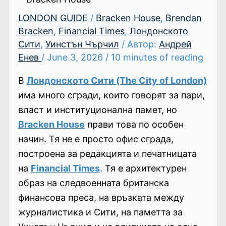
LONDON GUIDE
/
Bracken House
,
Brendan
Bracken
,
Financial Times
,
Лондонското
Сити
,
Уинстън Чърчил
/ Автор:
Андрей
Енев
/
June 3, 2026
/
10 minutes of reading
В
Лондонското Сити (The City of London)
има много сгради, които говорят за пари,
власт и институционална памет, но
Bracken House
прави това по особен
начин. Тя не е просто офис сграда,
построена за редакцията и печатницата
на
Financial Times
. Тя е архитектурен
образ на следвоенната британска
финансова преса, на връзката между
журналистика и Сити, на паметта за