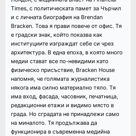
Times, с политическата памет за Чърчил
и с личната биография на Brendan
Bracken. Това я прави повече от офис. Тя
е градски знак, който показва как
институциите изграждат себе си чрез
архитектура. В една епоха, в която много
медии стават все по-невидими като
физическо присъствие, Bracken House
напомня, че голямата журналистика
някога има силно материално тяло. Тя
има вход, фасада, часовник, печатница,
редакционни етажи и видимо място в
града. Но сградата не принадлежи само
на миналото. Тя продължава да
функционира в съвременна медийна