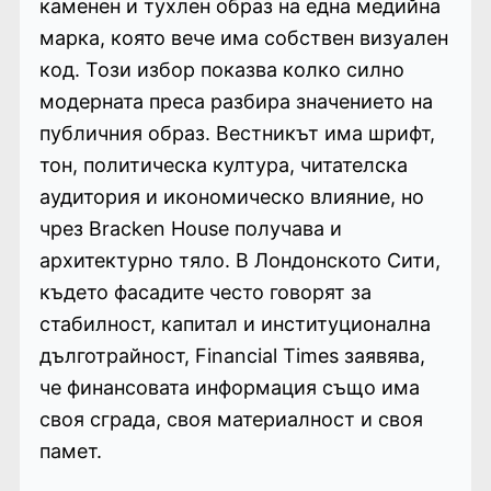
каменен и тухлен образ на една медийна
марка, която вече има собствен визуален
код. Този избор показва колко силно
модерната преса разбира значението на
публичния образ. Вестникът има шрифт,
тон, политическа култура, читателска
аудитория и икономическо влияние, но
чрез Bracken House получава и
архитектурно тяло. В Лондонското Сити,
където фасадите често говорят за
стабилност, капитал и институционална
дълготрайност, Financial Times заявява,
че финансовата информация също има
своя сграда, своя материалност и своя
памет.