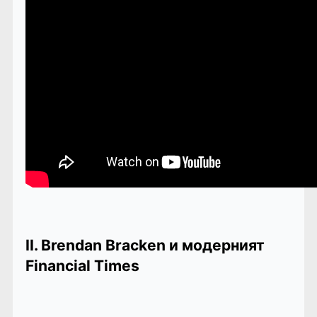
II. Brendan Bracken и модерният
Financial Times