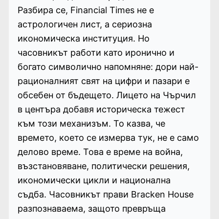
Разбира се, Financial Times не е
астрологичен лист, а сериозна
икономическа институция. Но
часовникът работи като иронично и
богато символично напомняне: дори най-
рационалният свят на цифри и пазари е
обсебен от бъдещето. Лицето на Чърчил
в центъра добавя историческа тежест
към този механизъм. То казва, че
времето, което се измерва тук, не е само
делово време. Това е време на война,
възстановяване, политически решения,
икономически цикли и национална
съдба. Часовникът прави Bracken House
разпознаваема, защото превръща