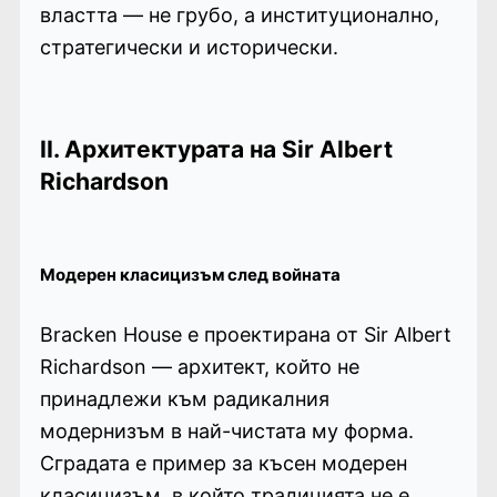
властта — не грубо, а институционално,
стратегически и исторически.
II. Архитектурата на Sir Albert
Richardson
Модерен класицизъм след войната
Bracken House е проектирана от Sir Albert
Richardson — архитект, който не
принадлежи към радикалния
модернизъм в най-чистата му форма.
Сградата е пример за късен модерен
класицизъм, в който традицията не е