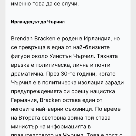
именно това да се случи.
Ирландецът до Чърчил
Brendan Bracken е роден в Ирландия, но
се превръща в една от най-близките
фигури около Уинстън Чърчил. Тяхната
връзка е политическа, лична и почти
драматична. През 30-те години, когато
Чърчил е в политическа изолация заради
предупрежденията си срещу нацистка
Германия, Bracken остава един от
неговите най-верни съюзници. По време
на Втората световна война той става
министър на информацията в
правителството на Чърчил. Това е пост с