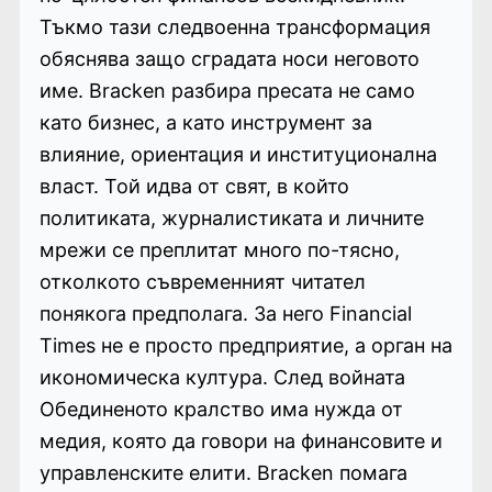
Тъкмо тази следвоенна трансформация
обяснява защо сградата носи неговото
име. Bracken разбира пресата не само
като бизнес, а като инструмент за
влияние, ориентация и институционална
власт. Той идва от свят, в който
политиката, журналистиката и личните
мрежи се преплитат много по-тясно,
отколкото съвременният читател
понякога предполага. За него Financial
Times не е просто предприятие, а орган на
икономическа култура. След войната
Обединеното кралство има нужда от
медия, която да говори на финансовите и
управленските елити. Bracken помага