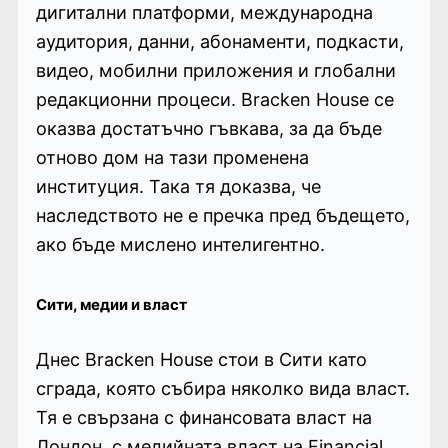
дигитални платформи, международна
аудитория, данни, абонаменти, подкасти,
видео, мобилни приложения и глобални
редакционни процеси. Bracken House се
оказва достатъчно гъвкава, за да бъде
отново дом на тази променена
институция. Така тя доказва, че
наследството не е пречка пред бъдещето,
ако бъде мислено интелигентно.
Сити, медии и власт
Днес Bracken House стои в Сити като
сграда, която събира няколко вида власт.
Тя е свързана с финансовата власт на
Лондон, с медийната власт на Financial