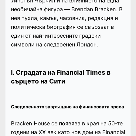
Уинстън Чърчил и на влиянието на една
необичайна фигура — Brendan Bracken. В
нея тухла, камък, часовник, редакция и
политическа биография се свързват в
един от най-интересните градски
символи на следвоенен Лондон.
I. Сградата на Financial Times в
сърцето на Сити
Следвоенното завръщане на финансовата преса
Bracken House се появява в края на 50-те
години на XX век като нов дом на Financial