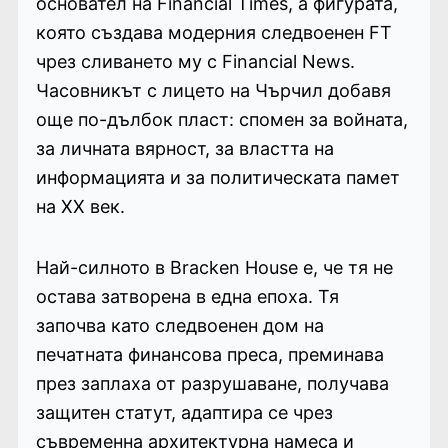
основател на Financial Times, а фигурата,
която създава модерния следвоенен FT
чрез сливането му с Financial News.
Часовникът с лицето на Чърчил добавя
още по-дълбок пласт: спомен за войната,
за личната вярност, за властта на
информацията и за политическата памет
на XX век.
Най-силното в Bracken House е, че тя не
остава затворена в една епоха. Тя
започва като следвоенен дом на
печатната финансова преса, преминава
през заплаха от разрушаване, получава
защитен статут, адаптира се чрез
съвременна архитектурна намеса и