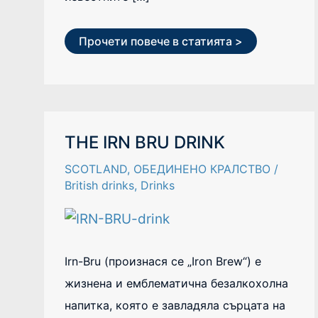
Прочети повече в статията >
THE
THE IRN BRU DRINK
IRN
BRU
SCOTLAND
,
ОБЕДИНЕНО КРАЛСТВО
/
DRINK
British drinks
,
Drinks
Irn-Bru (произнася се „Iron Brew“) е
жизнена и емблематична безалкохолна
напитка, която е завладяла сърцата на