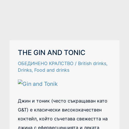
THE
THE GIN AND TONIC
GIN
AND
ОБЕДИНЕНО КРАЛСТВО
/
British drinks
,
TONIC
Drinks
,
Food and drinks
Джин и тоник (често съкращаван като
G&T) е класически висококачествен
коктейл, който съчетава свежестта на
джина с ефервесценцията и леката