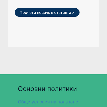
Прочети повече в статията >
Основни политики
Общи условия на ползване