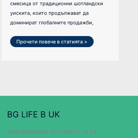
смесица от традиционни шотландски
уискита, които продължават да
доминират глобалните продажби,
Прочети повече в статията >
BG LIFE В UK
Информираме българите, за да