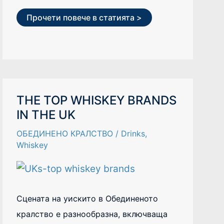
Прочети повече в статията >
THE
THE TOP WHISKEY BRANDS
TOP
IN THE UK
WHISKEY
BRANDS
IN
ОБЕДИНЕНО КРАЛСТВО
/
Drinks
,
THE
UK
Whiskey
Сцената на уискито в Обединеното
кралство е разнообразна, включваща