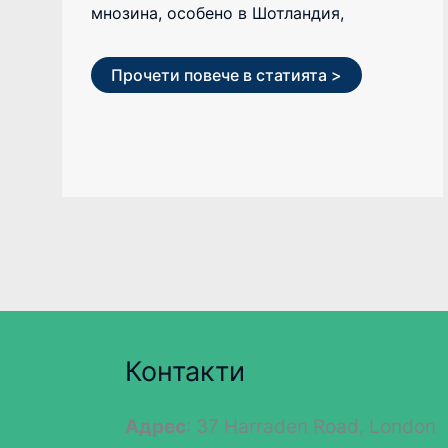
мнозина, особено в Шотландия,
Прочети повече в статията >
Контакти
Адрес
: 37 Harraden Road, London