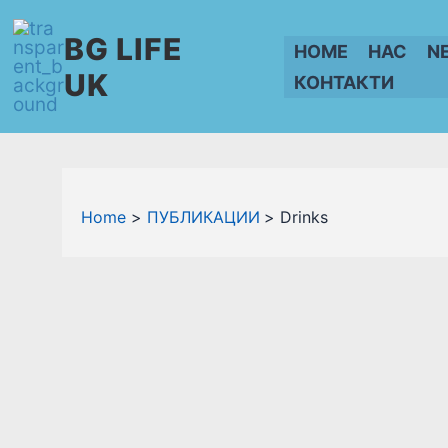
Skip
BG LIFE
to
HOME
НАС
N
content
UK
КОНТАКТИ
Home
ПУБЛИКАЦИИ
Drinks