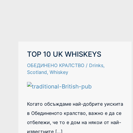
TOP
TOP 10 UK WHISKEYS
10
UK
ОБЕДИНЕНО КРАЛСТВО
/
Drinks
,
WHISKEYS
Scotland
,
Whiskey
Когато обсъждаме най-добрите уискита
в Обединеното кралство, важно е да се
отбележи, че то е дом на някои от най-
известните […]