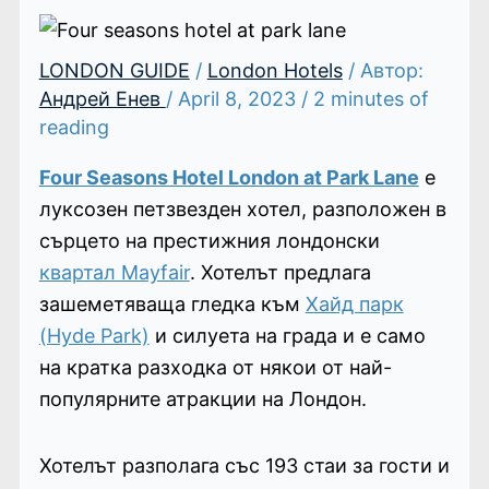
LONDON GUIDE
/
London Hotels
/ Автор:
Андрей Енев
/
April 8, 2023
/
2 minutes of
reading
Four Seasons Hotel London at Park Lane
е
луксозен петзвезден хотел, разположен в
сърцето на престижния лондонски
квартал Mayfair
. Хотелът предлага
зашеметяваща гледка към
Хайд парк
(Hyde Park)
и силуета на града и е само
на кратка разходка от някои от най-
популярните атракции на Лондон.
Хотелът разполага със 193 стаи за гости и