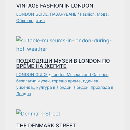
VINTAGE FASHION IN LONDON
LONDON GUIDE
,
ПАЗАРУВАНЕ
/
Fashion
,
Мода
,
Облекло
,
стил
ПОДХОДЯЩИ МУЗЕИ В LONDON ПО
ВРЕМЕ НА ЖЕГИТЕ
LONDON GUIDE
/
London Museum and Galleries
,
безплатни музеи
,
горещо време
,
идеи за
уикенда.
,
култура в Лондон
,
Лондон
,
прохлада в
Лондон
THE DENMARK STREET