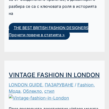
разбира се са с ключовата роля в историята
на
THE BEST BRITISH FASHION DESIGNERS
Прочети повече в статията >
VINTAGE FASHION IN LONDON
LONDON GUIDE
,
ПАЗАРУВАНЕ
/
Fashion
,
Мода
,
Облекло
,
стил
През последното десетилетие vintage модата