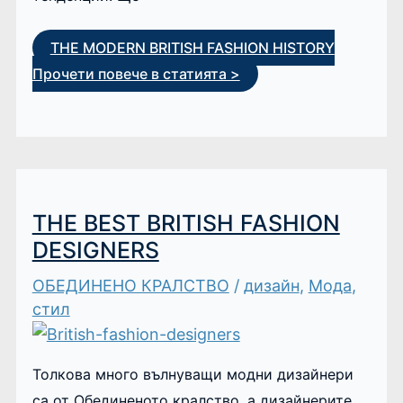
THE MODERN BRITISH FASHION HISTORY
Прочети повече в статията >
THE BEST BRITISH FASHION
DESIGNERS
ОБЕДИНЕНО КРАЛСТВО
/
дизайн
,
Мода
,
стил
Толкова много вълнуващи модни дизайнери
са от Обединеното кралство, а дизайнерите