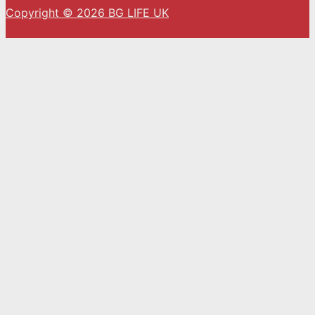
Copyright © 2026 BG LIFE UK
С натискането на „Приемам“ вие се съгласявате
с използването на ВСИЧКИ бисквитки.
Cookie settings
ACCEPT
Close
Privacy Overview
This website uses cookies to improve your
experience while you navigate through the
website. Out of these, the cookies that are
categorized as necessary are stored on your