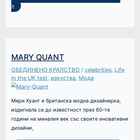
>
MARY QUANT
ОБЕДИНЕНО КРАЛСТВО
/
celebrities
,
Life
in the UK test
,
изкуства
,
Мода
Мери Куант е британска модна дизайнерка,
издигнала се до известност през 60-те
години на миналия век със своите иновативни
дизайни,