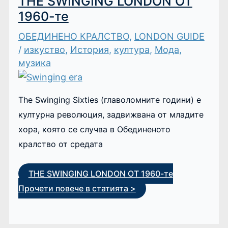
THE SWINGING LONDON ОТ
1960-те
ОБЕДИНЕНО КРАЛСТВО
,
LONDON GUIDE
/
изкуство
,
История
,
култура
,
Мода
,
музика
The Swinging Sixties (главоломните години) е
културна революция, задвижвана от младите
хора, която се случва в Обединеното
кралство от средата
THE SWINGING LONDON ОТ 1960-те
Прочети повече в статията >