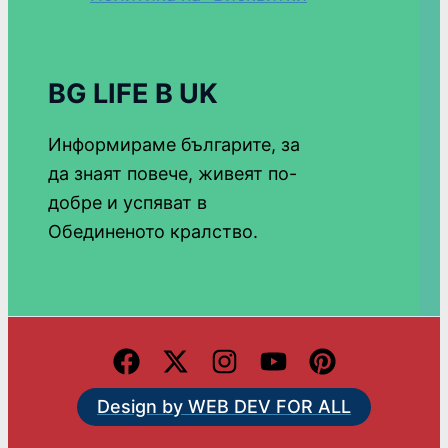
BG LIFE В UK
Информираме българите, за
да знаят повече, живеят по-
добре и успяват в
Обединеното кралство.
Design by WEB DEV FOR ALL