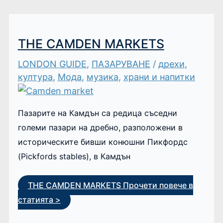
THE CAMDEN MARKETS
LONDON GUIDE
,
ПАЗАРУВАНЕ
/
дрехи
,
култура
,
Мода
,
музика
,
храни и напитки
Пазарите на Камдън са редица съседни
големи пазари на дребно, разположени в
историческите бивши конюшни Пикфордс
(Pickfords stables), в Камдън
THE CAMDEN MARKETS
Прочети повече в
статията >