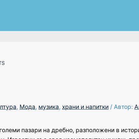
TS
ултура
,
Мода
,
музика
,
храни и напитки
/ Автор:
А
големи пазари на дребно, разположени в исто