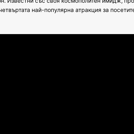
ндон. Известни със своя космополитен имидж, п
е четвъртата най-популярна атракция за посети