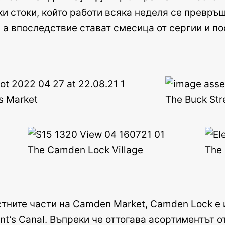
ки стоки, който работи всяка неделя се превръщ
 а впоследствие стават смесица от сергии и п
s Market
The Buck Str
The Camden Lock Village
The 
стните части на Camden Market, Camden Lock е
’s Canal. Въпреки че оттогава асортиментът от