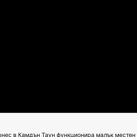
рнес в Камдън Таун функционира малък местен 