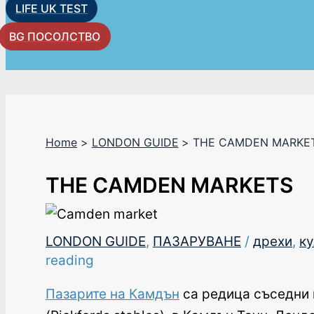
LIFE UK TEST
BG ПОСОЛСТВО
Home
LONDON GUIDE
THE CAMDEN MARKE
THE CAMDEN MARKETS
LONDON GUIDE
,
ПАЗАРУВАНЕ
/
дрехи
,
к
reading
Пазарите на Камдън
са редица съседни 