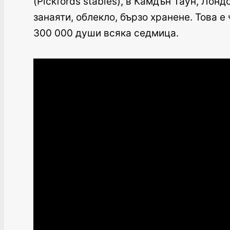
(Pickfords stables), в Камдън Таун, Ло
занаяти, облекло, бързо хранене. Това 
300 000 души всяка седмица.