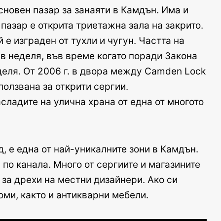
сновен пазар за занаяти в Камдън. Има и
 пазар е открита триетажна зала на закрито.
 е изграден от тухли и чугун. Частта на
в неделя, във време когато поради Закона
еделя. От 2006 г. в двора между Camden Lock
ползвана за открити сергии.
сладите на улична храна от една от многото
, е една от най-уникалните зони в Камдън.
 по канала. Много от сергиите и магазините
за дрехи на местни дизайнери. Ако си
юми, както и антикварни мебели.