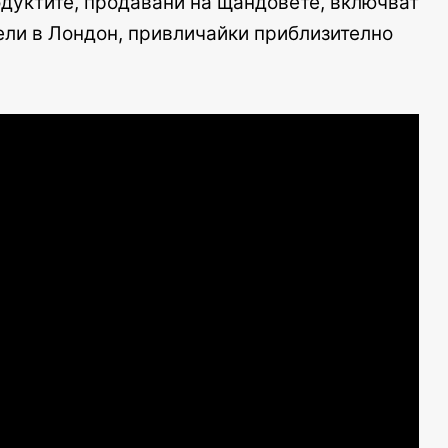
родуктите, продавани на щандовете, включват
тели в Лондон, привличайки приблизително