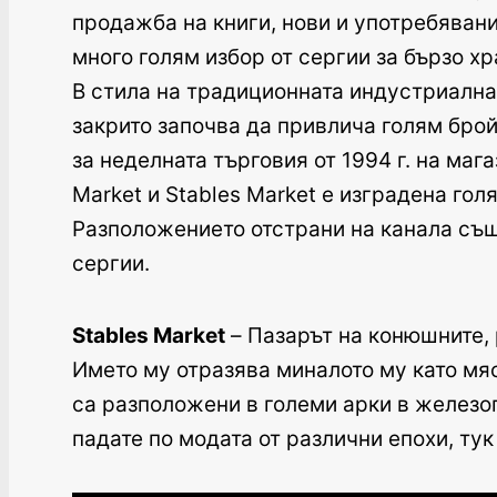
продажба на книги, нови и употребявани
много голям избор от сергии за бързо хр
В стила на традиционната индустриална а
закрито започва да привлича голям брой
за неделната търговия от 1994 г. на ма
Market и Stables Market е изградена гол
Разположението отстрани на канала също
сергии.
Stables Market
– Пазарът на конюшните, 
Името му отразява миналото му като мяс
са разположени в големи арки в железоп
падате по модата от различни епохи, ту