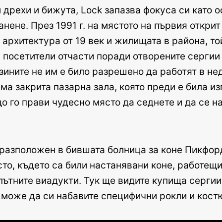
 дрехи и бижута, Lock запазва фокуса си като о
анене. През 1991 г. на мястото на първия открит
рхитектура от 19 век и жилищата в района, той
 посетители отчасти поради отворените сергии 
газините не им е било разрешено да работят в н
яма закрита пазарна зала, която преди е била из
 го прави чудесно място да седнете и да се на
разположен в бившата болница за коне Пикфорд
то, където са били настанявани коне, работещи
ътните виадукти. Тук ще видите купища сергии 
к може да си набавите специфични рокли и кост