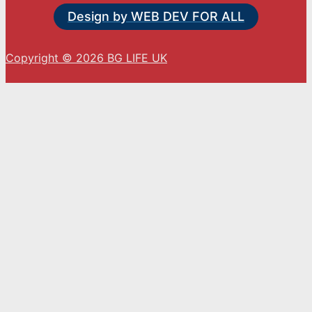
Design by WEB DEV FOR ALL
Copyright © 2026 BG LIFE UK
С натискането на „Приемам“ вие се съгласявате
с използването на ВСИЧКИ бисквитки.
Cookie settings
ACCEPT
Close
Privacy Overview
This website uses cookies to improve your