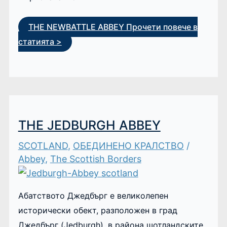
THE NEWBATTLE ABBEY
Прочети повече в
статията >
THE JEDBURGH ABBEY
SCOTLAND
,
ОБЕДИНЕНО КРАЛСТВО
/
Abbey
,
The Scottish Borders
Абатството Джедбърг е великолепен
исторически обект, разположен в град
Джедбърг (Jedburgh), в района шотландските