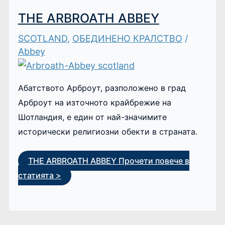
THE ARBROATH ABBEY
SCOTLAND
,
ОБЕДИНЕНО КРАЛСТВО
/
Abbey
Абатството Арброут, разположено в град
Арброут на източното крайбрежие на
Шотландия, е един от най-значимите
исторически религиозни обекти в страната.
THE ARBROATH ABBEY
Прочети повече в
статията >