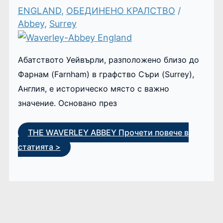
ENGLAND
,
ОБЕДИНЕНО КРАЛСТВО
/
Abbey
,
Surrey
Абатството Уейвърли, разположено близо до
Фарнам (Farnham) в графство Съри (Surrey),
Англия, е историческо място с важно
значение. Основано през
THE WAVERLEY ABBEY
Прочети повече в
статията >