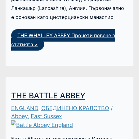
Ланкашър (Lancashire), Англия. Първоначално
е основан като цистерциански манастир
THE WHALLEY ABBEY
Прочети повече в
статията >
THE BATTLE ABBEY
ENGLAND
,
ОБЕДИНЕНО КРАЛСТВО
/
Abbey
,
East Sussex
Батъл Абатство, разположено в Източен