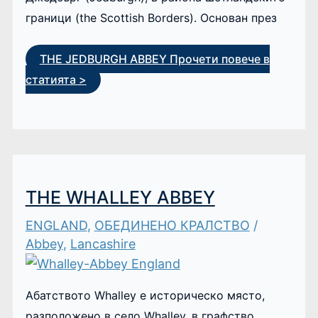
граници (the Scottish Borders). Основан през
THE JEDBURGH ABBEY
Прочети повече в
статията >
THE WHALLEY ABBEY
ENGLAND
,
ОБЕДИНЕНО КРАЛСТВО
/
Abbey
,
Lancashire
Абатството Whalley е историческо място,
разположено в село Whalley, в графство