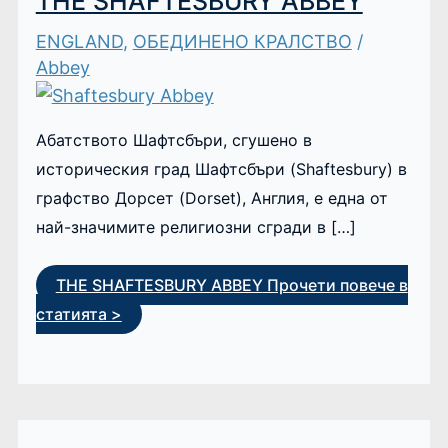
THE SHAFTESBURY ABBEY
ENGLAND
,
ОБЕДИНЕНО КРАЛСТВО
/
Abbey
Абатството Шафтсбъри, сгушено в
историческия град Шафтсбъри (Shaftesbury) в
графство Дорсет (Dorset), Англия, е една от
най-значимите религиозни сгради в […]
THE SHAFTESBURY ABBEY
Прочети повече в
статията >