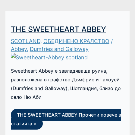
THE SWEETHEART ABBEY
SCOTLAND
,
ОБЕДИНЕНО КРАЛСТВО
/
Abbey
,
Dumfries and Galloway
Sweetheart Abbey е завладяваща руина,
разположена в графство Дъмфрис и Галоуей
(Dumfries and Galloway), Шотландия, близо до
село Ню Аби
THE SWEETHEART ABBEY
Прочети повече в
статията >