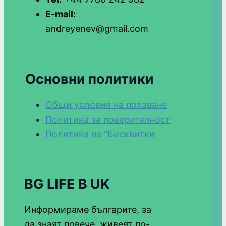
E-mail:
andreyenev@gmail.com
Основни политики
Общи условия на ползване
Политика за поверителност
Политика на "Бисквитки
BG LIFE В UK
Информираме българите, за
да знаят повече, живеят по-