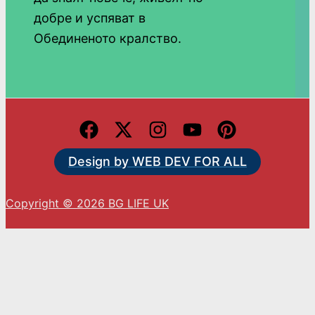
добре и успяват в
Обединеното кралство.
Design by WEB DEV FOR ALL
Copyright © 2026 BG LIFE UK
С натискането на „Приемам“ вие се съгласявате
с използването на ВСИЧКИ бисквитки.
Cookie settings
ACCEPT