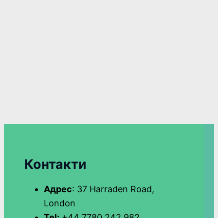
Контакти
Адрес
: 37 Harraden Road,
London
Tel:
+44 7780 242 982