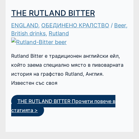
THE RUTLAND BITTER
ENGLAND
,
ОБЕДИНЕНО КРАЛСТВО
/
Beer
,
British drinks
,
Rutland
Rutland Bitter е традиционен английски ейл,
който заема специално място в пивоварната
история на графство Rutland, Англия.
Известен със своя
THE RUTLAND BITTER
Прочети повече в
статията >