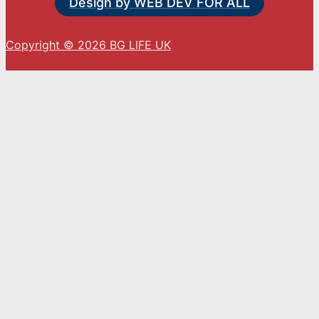
Design by WEB DEV FOR ALL
Copyright © 2026 BG LIFE UK
С натискането на „Приемам“ вие се съгласявате
с използването на ВСИЧКИ бисквитки.
Cookie settings
ACCEPT
Close
Privacy Overview
This website uses cookies to improve your
experience while you navigate through the