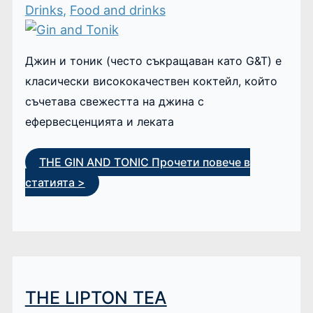
Drinks
,
Food and drinks
Джин и тоник (често съкращаван като G&T) е
класически висококачествен коктейл, който
съчетава свежестта на джина с
ефервесценцията и леката
THE GIN AND TONIC
Прочети повече в
статията >
THE LIPTON TEA