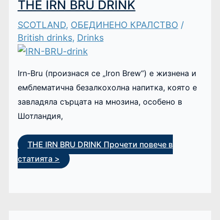
THE IRN BRU DRINK
SCOTLAND
,
ОБЕДИНЕНО КРАЛСТВО
/
British drinks
,
Drinks
Irn-Bru (произнася се „Iron Brew“) е жизнена и
емблематична безалкохолна напитка, която е
завладяла сърцата на мнозина, особено в
Шотландия,
THE IRN BRU DRINK
Прочети повече в
статията >