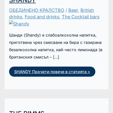
SHANDY
ОБЕДИНЕНО КРАЛСТВО
/
Beer
,
British
drinks
,
Food and drinks
,
The Cocktail bars
Шанди (Shandy) е слабоалкохолна напитка,
приготвена чрез смесване на бира с газирана
безалкохолна напитка, най-често лимонада (в
британския смисъл – […]
SHANDY
Прочети повече в статията >