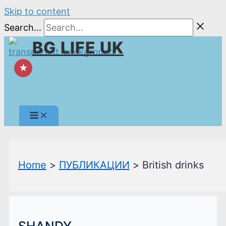
Skip to content
Search...
BG LIFE UK
★
Home
ПУБЛИКАЦИИ
British drinks