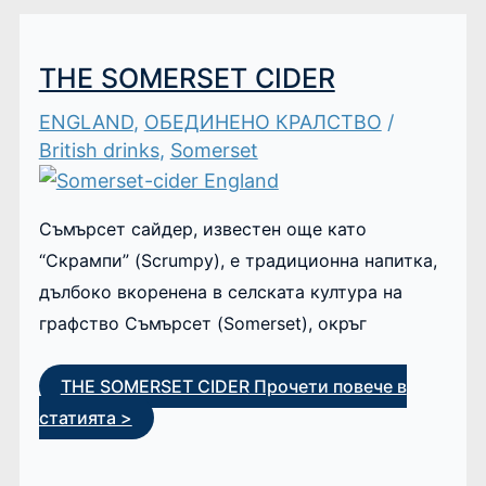
THE SOMERSET CIDER
ENGLAND
,
ОБЕДИНЕНО КРАЛСТВО
/
British drinks
,
Somerset
Съмърсет сайдер, известен още като
“Скрампи” (Scrumpy), е традиционна напитка,
дълбоко вкоренена в селската култура на
графство Съмърсет (Somerset), окръг
THE SOMERSET CIDER
Прочети повече в
статията >