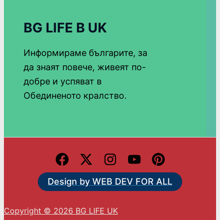
BG LIFE В UK
Информираме българите, за
да знаят повече, живеят по-
добре и успяват в
Обединеното кралство.
Design by WEB DEV FOR ALL
Copyright © 2026 BG LIFE UK