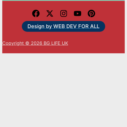
Design by WEB DEV FOR ALL
Copyright © 2026 BG LIFE UK
С натискането на „Приемам“ вие се съгласявате
с използването на ВСИЧКИ бисквитки.
Cookie settings
ACCEPT
Close
Privacy Overview