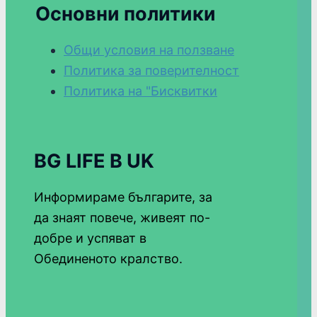
Основни политики
Общи условия на ползване
Политика за поверителност
Политика на "Бисквитки
BG LIFE В UK
Информираме българите, за
да знаят повече, живеят по-
добре и успяват в
Обединеното кралство.