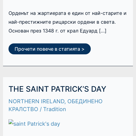
Орденът на жартиерата е един от най-старите и
най-престижните рицарски ордени в света.
Основан през 1348 г. от крал Едуард […]
Прочети повече в статията >
THE
THE SAINT PATRICK’S DAY
SAINT
PATRICK’S
NORTHERN IRELAND
,
ОБЕДИНЕНО
DAY
КРАЛСТВО
/
Tradition