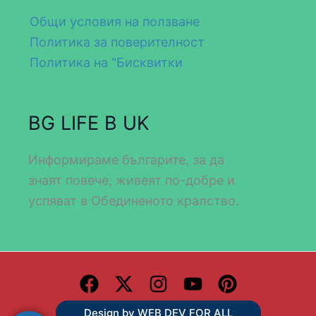
Общи условия на ползване
Политика за поверителност
Политика на "Бисквитки
BG LIFE В UK
Информираме българите, за да
знаят повече, живеят по-добре и
успяват в Обединеното кралство.
Design by WEB DEV FOR ALL