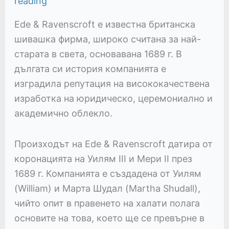
reading
Ede & Ravenscroft е известна британска
шивашка фирма, широко считана за най-
старата в света, основавана 1689 г. В
дългата си история компанията е
изградила репутация на висококачествена
изработка на юридическо, церемониално и
академично облекло.
Произходът на Ede & Ravenscroft датира от
коронацията на Уилям III и Мери II през
1689 г. Компанията е създадена от Уилям
(William) и Марта Шудал (Martha Shudall),
чийто опит в правенето на халати полага
основите на това, което ще се превърне в