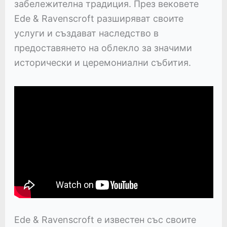
забележителна традиция. През вековете
Ede & Ravenscroft разширяват своите
услуги и създават наследство в
предоставянето на облекло за значими
исторически и церемониални събития.
Ede & Ravenscroft е известен със своите