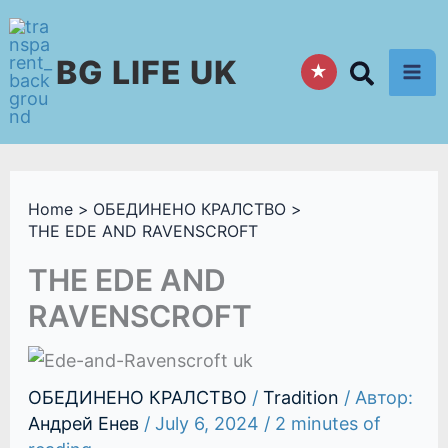
Skip
to
BG LIFE UK
content
★
Home
ОБЕДИНЕНО КРАЛСТВО
THE EDE AND RAVENSCROFT
THE EDE AND
RAVENSCROFT
ОБЕДИНЕНО КРАЛСТВО
/
Tradition
/ Автор:
Андрей Енев
/
July 6, 2024
/
2 minutes of