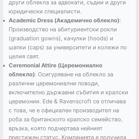
други облекла за адвокати, съдии и други
юридически специалисти.
Academic Dress (Академично облекло)
:
Производство на абитуриентски рокли
(graduation gowns), качулки (hoods) и
шапки (caps) за университети и колежи по
целия свят.
Ceremonial Attire (Церемониално
облекло)
: Осигуряване на облекло за
различни церемониални поводи,
включително държавни събития и кралски
церемонии. Ede & Ravenscroft се отличава
с това, че е официален производител на
роба за британското кралско семейство,
връзка, която подчертава нейният
престижен статус. Компанията е получила