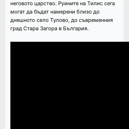
неговото царство. Руините на Тилис сега
могат да бъдат намерени близо до
днешното село Тулово, до съвременния
град Стара Загора в България.