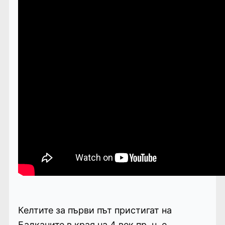
Келтите за първи път пристигат на
Балканите в края на 4 век пр. н. е.,