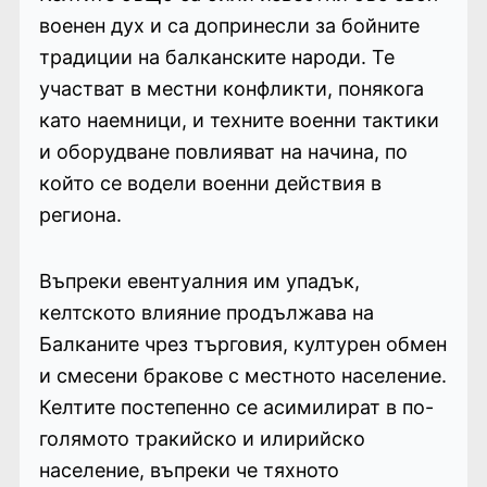
военен дух и са допринесли за бойните
традиции на балканските народи. Те
участват в местни конфликти, понякога
като наемници, и техните военни тактики
и оборудване повлияват на начина, по
който се водели военни действия в
региона.
Въпреки евентуалния им упадък,
келтското влияние продължава на
Балканите чрез търговия, културен обмен
и смесени бракове с местното население.
Келтите постепенно се асимилират в по-
голямото тракийско и илирийско
население, въпреки че тяхното