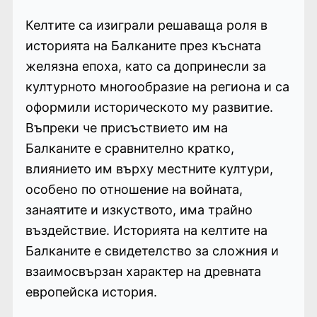
Келтите са изиграли решаваща роля в
историята на Балканите през късната
желязна епоха, като са допринесли за
културното многообразие на региона и са
оформили историческото му развитие.
Въпреки че присъствието им на
Балканите е сравнително кратко,
влиянието им върху местните култури,
особено по отношение на войната,
занаятите и изкуството, има трайно
въздействие. Историята на келтите на
Балканите е свидетелство за сложния и
взаимосвързан характер на древната
европейска история.