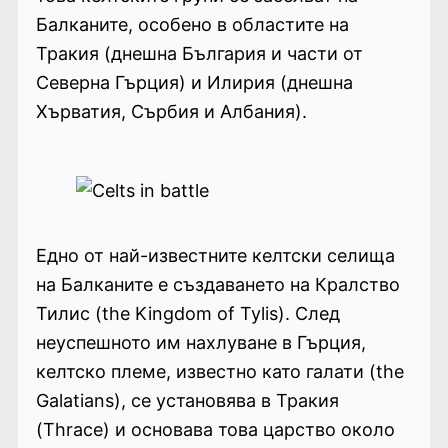
Балканите, особено в областите на
Тракия (днешна България и части от
Северна Гърция) и Илирия (днешна
Хърватия, Сърбия и Албания).
Едно от най-известните келтски селища
на Балканите е създаването на Кралство
Тилис (the Kingdom of Tylis). След
неуспешното им нахлуване в Гърция,
келтско племе, известно като галати (the
Galatians), се установява в Тракия
(Thrace) и основава това царство около