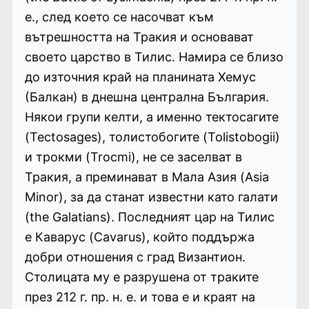
е., след което се насочват към
вътрешността на Тракия и основават
своето царство в Тилис. Намира се близо
до източния край на планината Хемус
(Балкан) в днешна централна България.
Някои групи келти, а именно тектосагите
(Tectosages), толистобогите (Tolistobogii)
и трокми (Trocmi), не се заселват в
Тракия, а преминават в Мала Азия (Asia
Minor), за да станат известни като галати
(the Galatians). Последният цар на Тилис
е Каварус (Cavarus), който поддържа
добри отношения с град Византион.
Столицата му е разрушена от траките
през 212 г. пр. н. е. и това е и краят на