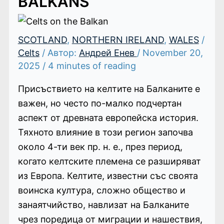
BALKANS
SCOTLAND
,
NORTHERN IRELAND
,
WALES
/
Celts
/ Автор:
Андрей Енев
/
November 20,
2025
/
4 minutes of reading
Присъствието на келтите на Балканите е
важен, но често по-малко подчертан
аспект от древната европейска история.
Тяхното влияние в този регион започва
около 4-ти век пр. н. е., през период,
когато келтските племена се разширяват
из Европа. Келтите, известни със своята
воинска култура, сложно общество и
занаятчийство, навлизат на Балканите
чрез поредица от миграции и нашествия,