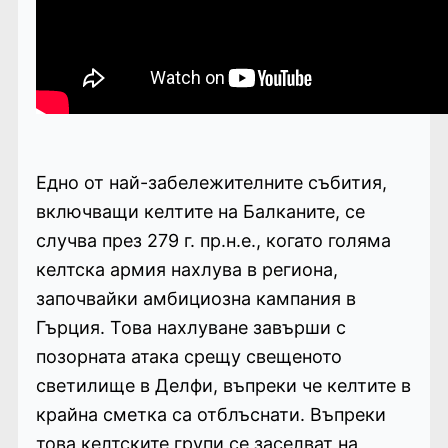
Едно от най-забележителните събития,
включващи келтите на Балканите, се
случва през 279 г. пр.н.е., когато голяма
келтска армия нахлува в региона,
започвайки амбициозна кампания в
Гърция. Това нахлуване завърши с
позорната атака срещу свещеното
светилище в Делфи, въпреки че келтите в
крайна сметка са отблъснати. Въпреки
това келтските групи се заселват на