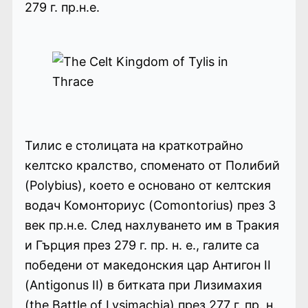
279 г. пр.н.е.
Тилис е столицата на краткотрайно
келтско кралство, споменато от Полибий
(Polybius), което е основано от келтския
водач Комонториус (Comontorius) през 3
век пр.н.е. След нахлуването им в Тракия
и Гърция през 279 г. пр. н. е., галите са
победени от македонския цар Антигон II
(Antigonus II) в битката при Лизимахия
(the Battle of Lysimachia) през 277 г. пр. н.